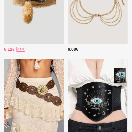
8,12€
6,08€
-17%