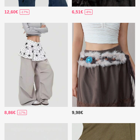
12,60€
6,51€
-17%
-8%
8,86€
9,98€
-17%