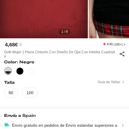
1 / 8
4,68€
4.91
(100+)
Goth Mujer 1 Pieza Cinturón Con Diseño De Ojal Con Hebilla Cuadrad
A
Color: Negro
Talla
Guía de Tallas
80
100
Envío a
Spain
Envío gratuito en pedidos de Envío estándar superiores a