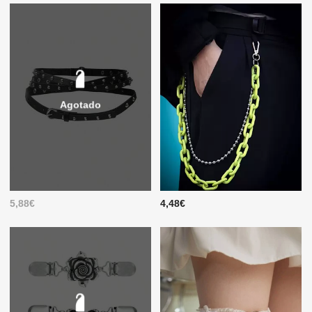
Agotado
5,88€
4,48€