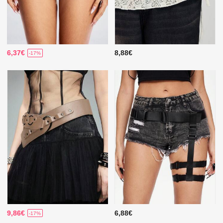
6,37€
8,88€
-17%
9,86€
6,88€
-17%