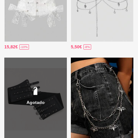
15,82€
5,50€
-10%
-8%
Agotado