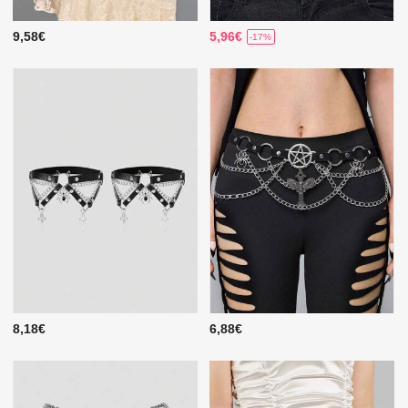
9,58€
5,96€
-17%
8,18€
6,88€