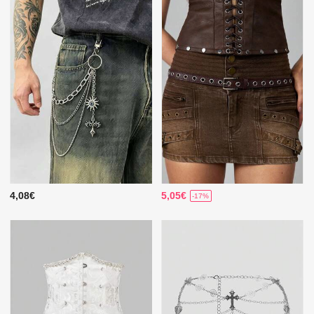
4,08€
5,05€
-17%