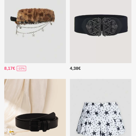
8,17€
4,38€
-10%