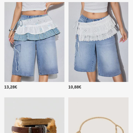
13,28€
10,88€