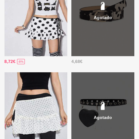
Agotado
8,72€
4,68€
-8%
Agotado