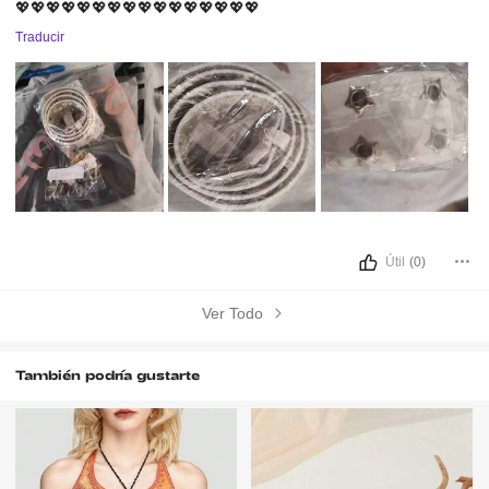
💖💖💖💖💖💖💖💖💖💖💖💖💖💖💖💖
Traducir
Útil
(0)
Ver Todo
También podría gustarte