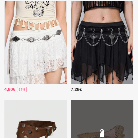
4,80€
7,28€
-17%