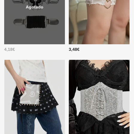
Agotado
4,18€
3,48€