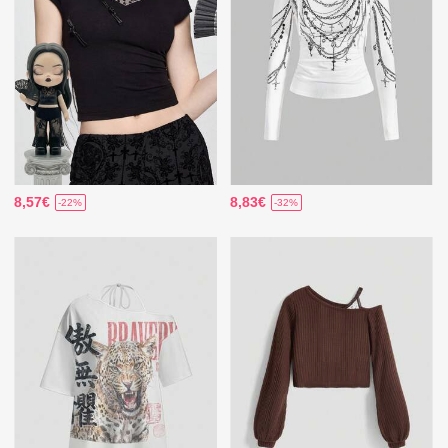
8,57€
8,83€
-22%
-32%