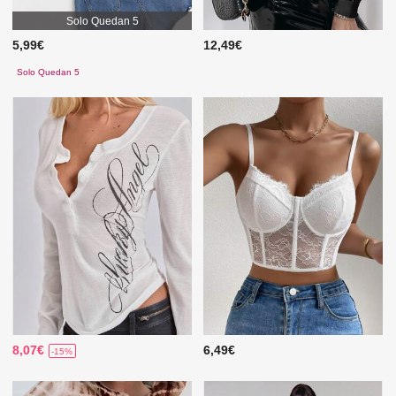
Solo Quedan 5
5,99€
12,49€
Solo Quedan 5
8,07€
6,49€
-15%