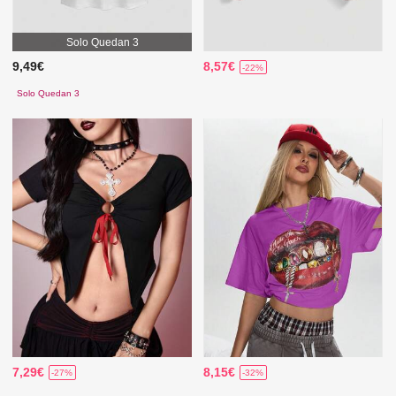
Solo Quedan 3
9,49€
8,57€
-22%
Solo Quedan 3
7,29€
8,15€
-27%
-32%