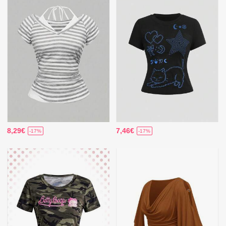
8,29€
7,46€
-17%
-17%