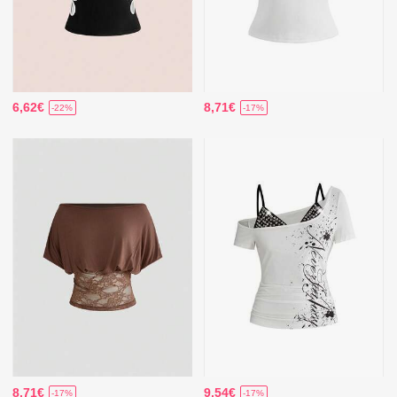
6,62€
8,71€
-22%
-17%
8,71€
9,54€
-17%
-17%