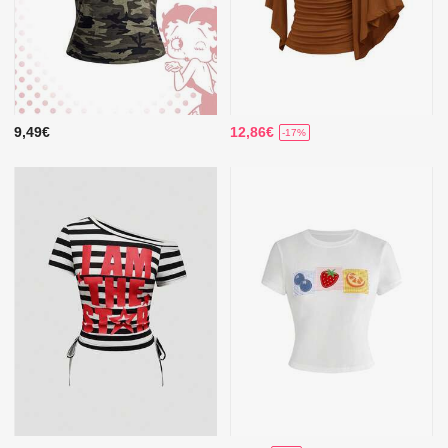
9,49€
12,86€
-17%