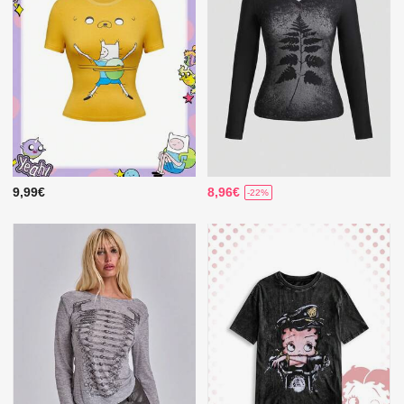
9,99€
8,96€
-22%