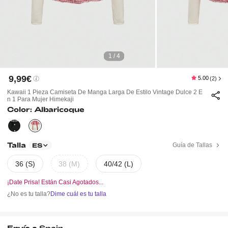
1 / 4
9,99€
5.00
(2)
Kawaii 1 Pieza Camiseta De Manga Larga De Estilo Vintage Dulce 2 E
N 1 Para Mujer Himekaji
Color: Albaricoque
Talla
Guía de Tallas
ES
36 (S)
38 (M)
40/42 (L)
¡Date Prisa! Están Casi Agotados...
¿No es tu talla?
Dime cuál es tu talla
Envío a
Spain