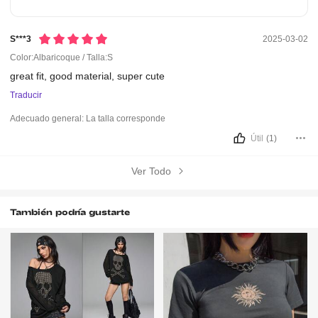
S***3
2025-03-02
Color:Albaricoque / Talla:S
great
fit,
good
material,
super
cute
Traducir
Adecuado general:
La talla corresponde
Útil
(1)
Ver Todo
También podría gustarte