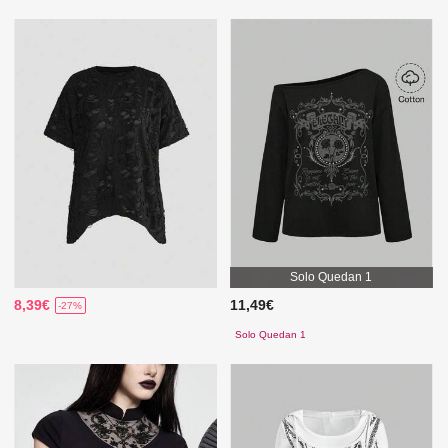
Solo Quedan 1
8,39€
11,49€
-27%
Solo Quedan 1