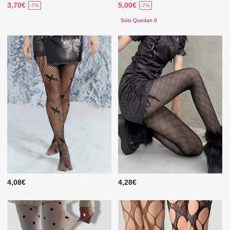
3,70€
5,00€
-7%
-7%
Solo Quedan 6
4,08€
4,28€