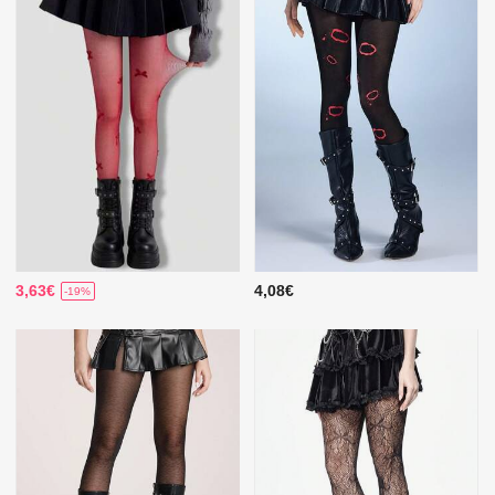
3,63€
4,08€
-19%