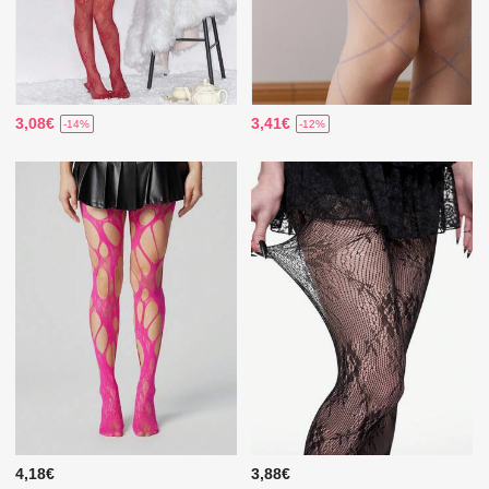
3,08€
3,41€
-14%
-12%
4,18€
3,88€