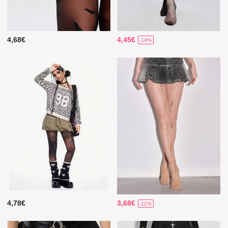
4,68€
4,45€
-14%
4,78€
3,68€
-12%