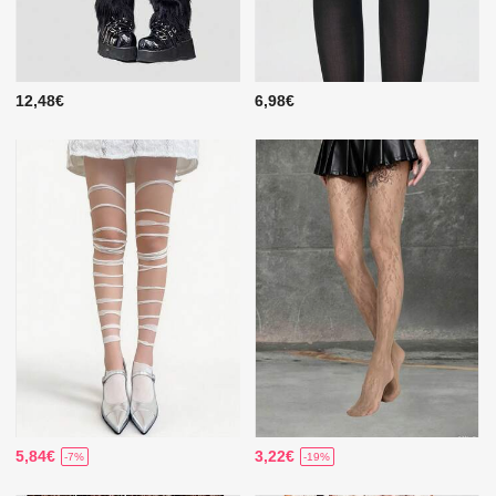
12,48€
6,98€
5,84€
3,22€
-7%
-19%