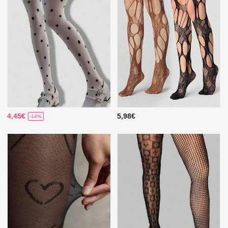
4,45€
5,98€
-14%