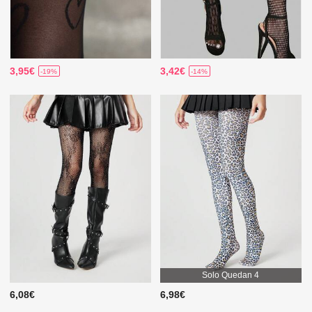
3,95€
3,42€
-19%
-14%
Solo Quedan 4
6,08€
6,98€