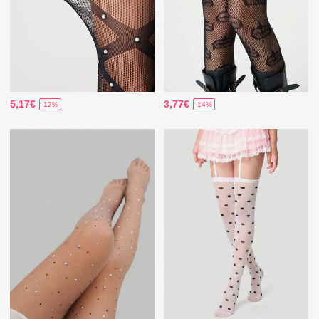
5,17€
3,77€
-12%
-14%