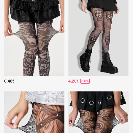
6,48€
4,20€
-19%