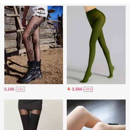
3,16€
2,56€
-14%
-40%