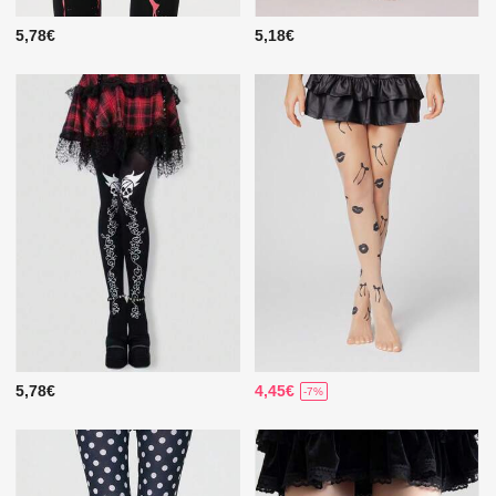
5,78€
5,18€
5,78€
4,45€
-7%