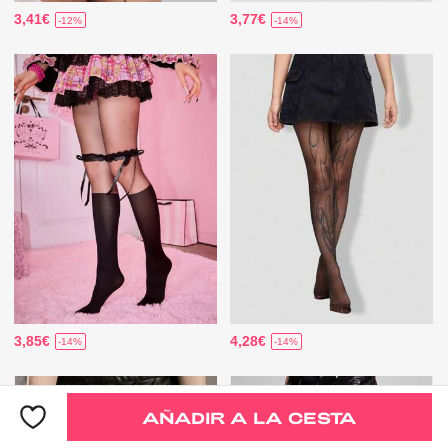
3,41€
3,77€
-12%
-14%
3,85€
4,28€
-14%
-14%
AÑADIR A LA CESTA