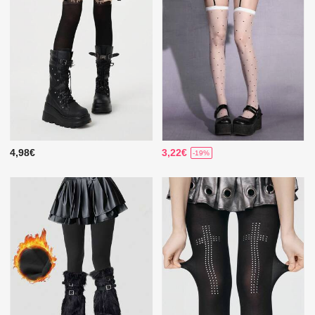
4,98€
3,22€
-19%