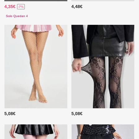
4,35€
4,48€
-7%
Solo Quedan 4
5,08€
5,08€