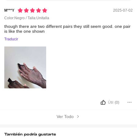
M***y
2025-07-02
Color:Negro / Talla:Unitalla
though
there
are
two
different
pairs
they
still
seem
good.
one
pair
is
like
the
one
shown
Traducir
Útil
(0)
Ver Todo
También podría gustarte