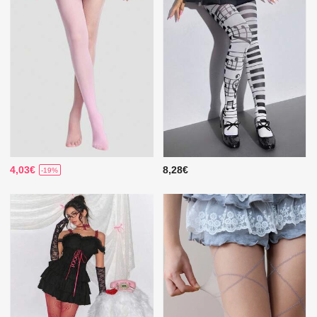
4,03€
8,28€
-19%