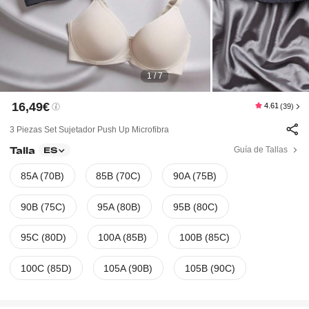
1 / 7
16,49€
4.61
(39)
3 Piezas Set Sujetador Push Up Microfibra
Talla
Guía de Tallas
ES
85A (70B)
85B (70C)
90A (75B)
90B (75C)
95A (80B)
95B (80C)
95C (80D)
100A (85B)
100B (85C)
100C (85D)
105A (90B)
105B (90C)