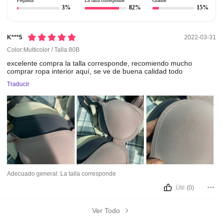
Pequeña
La talla corresponde
Grande
3%
82%
15%
K***5
2022-03-31
Color:Multicolor / Talla:80B
excelente
compra
la
talla
corresponde,
recomiendo
mucho
comprar
ropa
interior
aquí,
se
ve
de
buena
calidad
todo
Traducir
Adecuado general:
La talla corresponde
Útil
(0)
Ver Todo