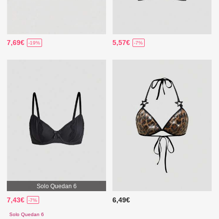
7,69€
5,57€
-19%
-7%
Solo Quedan 6
7,43€
6,49€
-7%
Solo Quedan 6