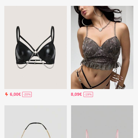
8,09€
6,00€
-19%
-20%