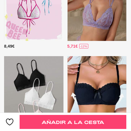
8,49€
5,71€
-12%
AÑADIR A LA CESTA