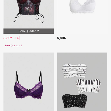
Solo Quedan 2
8,36€
5,49€
-7%
Solo Quedan 2