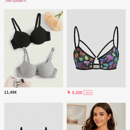
Solo Quedan 8
11,49€
5,32€
-11%