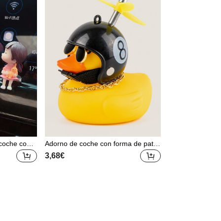
coche con e
Adorno de coche con forma de pato
ibujos anim
de dibujos animados, pato de goma
3,68€