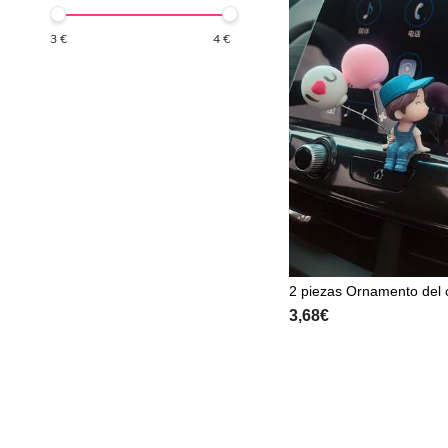
3
€
4
€
2 piezas Ornamento del 
stampado de figura de d
3,68€
ados