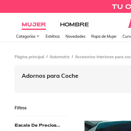
MUJER
HOMBRE
Categorías
Estética
Novedades
Ropa de Mujer
Curv
Página principal
Automotriz
Accesorios interiores para co
/
/
Adornos para Coche
Filtros
Escala De Precios
(EUR)