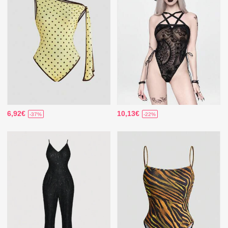
6,92€
10,13€
-37%
-22%