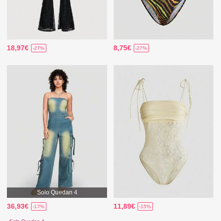
18,97€
8,75€
-27%
-27%
Solo Quedan 4
36,93€
11,89€
-17%
-15%