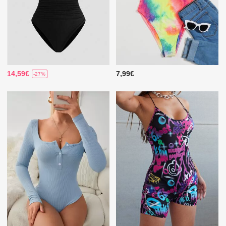
14,59€
7,99€
-27%