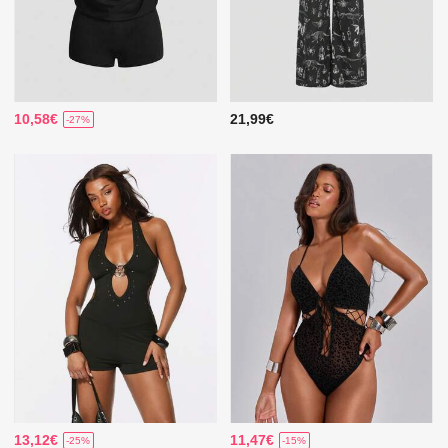
10,58€
21,99€
-27%
13,12€
11,47€
-25%
-15%