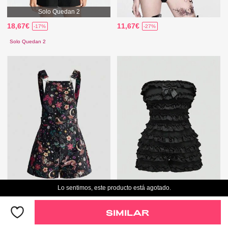
Solo Quedan 2
18,67€
11,67€
-17%
-27%
Solo Quedan 2
Lo sentimos, este producto está agotado.
14,49€
16,59€
-17%
SIMILAR