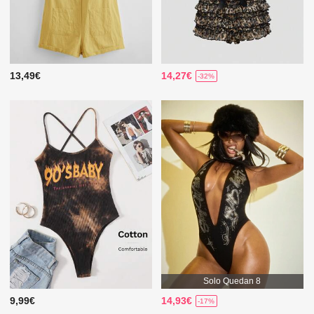
13,49€
14,27€
-32%
Solo Quedan 8
9,99€
14,93€
-17%