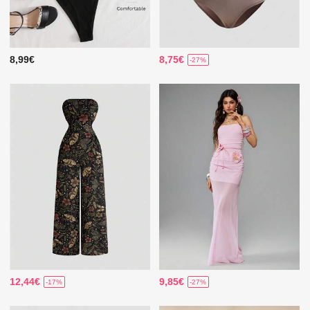
8,99€
8,75€
-27%
12,44€
9,85€
-17%
-27%