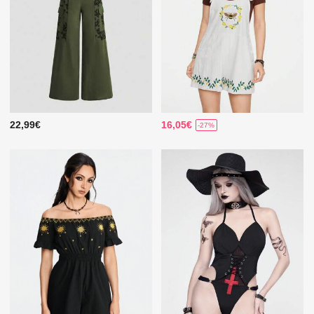
22,99€
16,05€
-27%