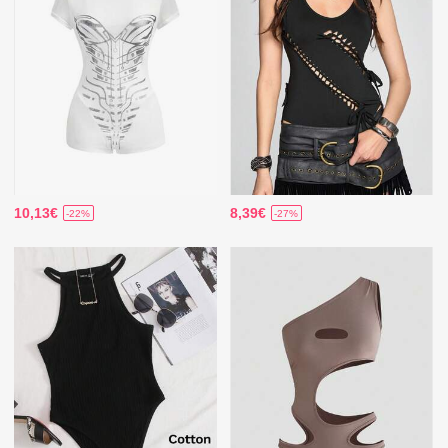
10,13€
8,39€
-22%
-27%