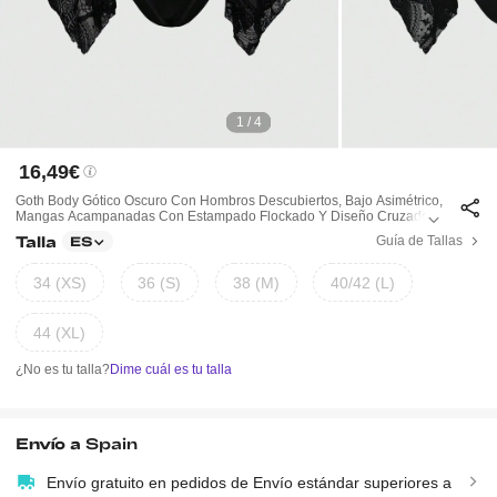
1 / 4
16,49€
Goth Body Gótico Oscuro Con Hombros Descubiertos, Bajo Asimétrico,
Mangas Acampanadas Con Estampado Flockado Y Diseño Cruzado D
E Metal Para Mujer, Para El Verano Y La Playa
Talla
Guía de Tallas
ES
34 (XS)
36 (S)
38 (M)
40/42 (L)
44 (XL)
¿No es tu talla?
Dime cuál es tu talla
Envío a
Spain
Envío gratuito en pedidos de Envío estándar superiores a