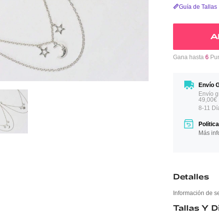
Guía de Tallas
A
Gana hasta
6
Pun
Envío G
Envío g
49,00€
8-11 Dí
Polític
Más inf
Detalles
Información de s
Tallas Y 