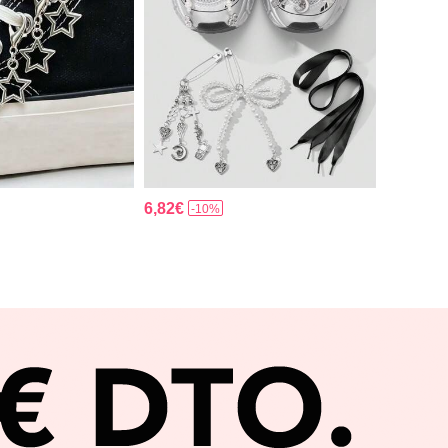
6,82€
-10%