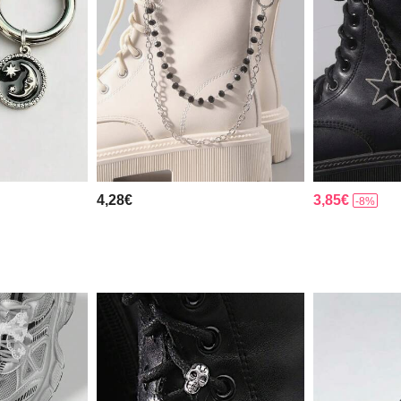
4,28€
3,85€
-8%