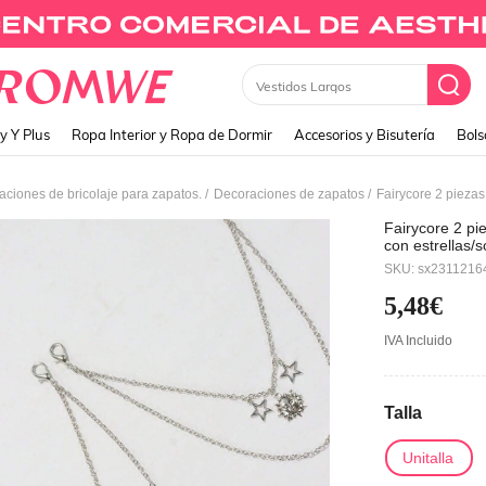
Monedero
y Y Plus
Ropa Interior y Ropa de Dormir
Accesorios y Bisutería
Bols
/
/
ciones de bricolaje para zapatos.
Decoraciones de zapatos
Fairycore 2 pi
con estrellas/
Halloween
SKU: sx2311216
5,48€
IVA Incluido
Talla
Unitalla