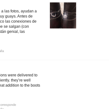
a las fotos, ayudan a
 muy guays. Antes de
oco las conexiones de
ue se salgan (con
stán genial, las
lla
ions were delivered to
ently. they’re well
eat addition to the boots
corresponde