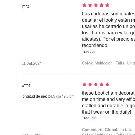
l***2
Las cadenas son iguales 
detallar el look y están
usarlas he cerrado un p
los charms para evitar q
alicates). Por el precio e
recomiendo.
Traducir
Color:
Multicolor
Talla:
Unita
11 Jul,2024
a***4
these boot chain decorat
longitud de pie:
24.5 cm / 9.6 cm
me on time and very effici
crafted and durable. a gr
that I wear on the daily!
Traducir
Comentario Global:
La talla 