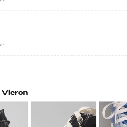
lla
lla
 Vieron