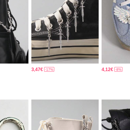
3,47€
4,12€
-17%
-8%