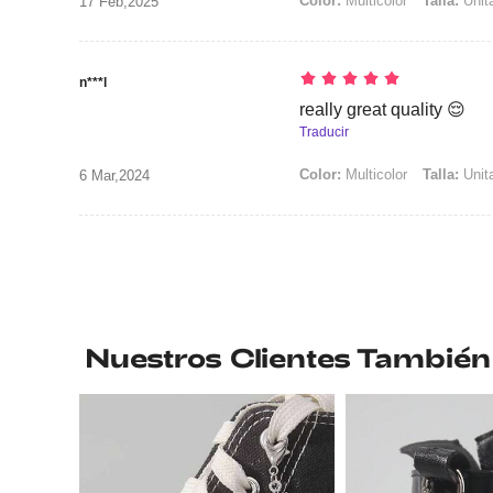
Color:
Multicolor
Talla:
Unita
17 Feb,2025
n***l
really great quality 😌
Traducir
Color:
Multicolor
Talla:
Unita
6 Mar,2024
Nuestros Clientes También