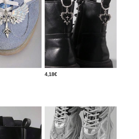
4,18€