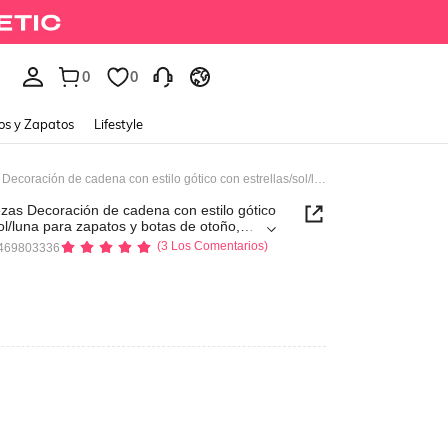
0
0
os y Zapatos
Lifestyle
Fairycore 2 piezas Decoración de cadena con estilo gótico con estrellas/sol/luna para zapatos y botas de otoño, Halloween
ezas Decoración de cadena con estilo gótico
sol/luna para zapatos y botas de otoño,
(3 Los Comentarios)
469803336