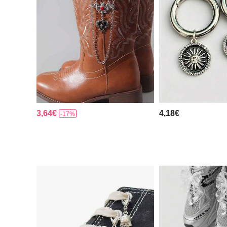
3,64€
4,18€
-17%