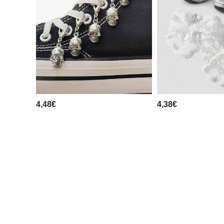
4,48€
4,38€