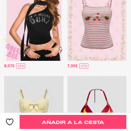
8,07€
7,05€
-15%
-17%
AÑADIR A LA CESTA