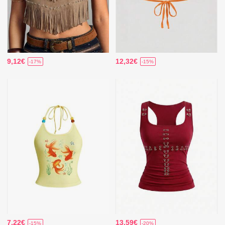
9,12€
12,32€
-17%
-15%
7,22€
13,59€
-15%
-20%