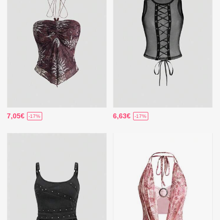
7,05€
6,63€
-17%
-17%