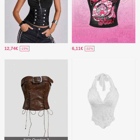
12,74€
6,11€
-15%
-32%