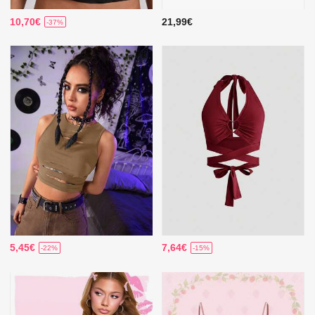
10,70€
21,99€
-37%
5,45€
7,64€
-22%
-15%