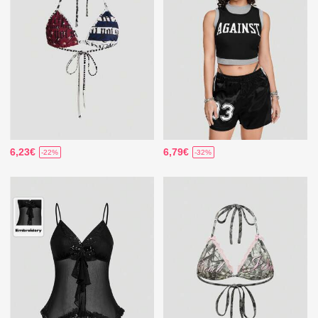
6,23€
6,79€
-22%
-32%