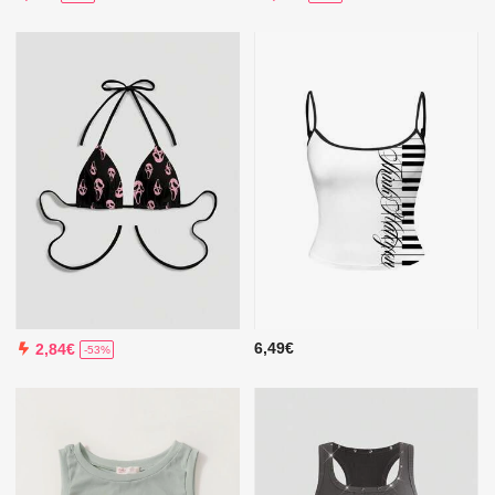
6,49€
2,84€
-53%