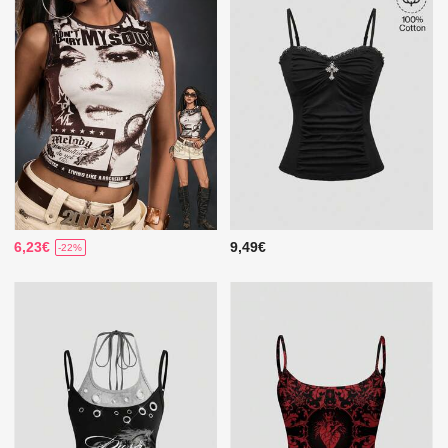
6,23€
9,49€
-22%