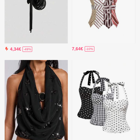
7,64€
4,34€
-10%
-49%