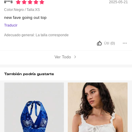
8***8
2025-05-21
Color:Negro / Talla:XS
new
fave
going
out
top
Traducir
Adecuado general:
La talla corresponde
Útil
(0)
Ver Todo
También podría gustarte