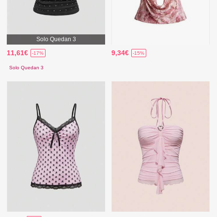
Solo Quedan 3
11,61€
9,34€
-17%
-15%
Solo Quedan 3