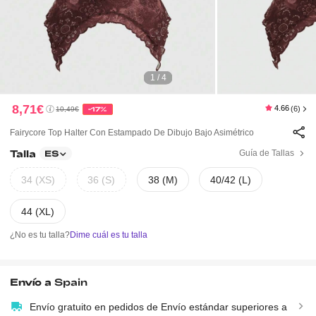
1 / 4
8,71€
4.66
(6)
10,49€
-17%
Fairycore Top Halter Con Estampado De Dibujo Bajo Asimétrico
Talla
Guía de Tallas
ES
34 (XS)
36 (S)
38 (M)
40/42 (L)
44 (XL)
¿No es tu talla?
Dime cuál es tu talla
Envío a
Spain
Envío gratuito en pedidos de Envío estándar superiores a