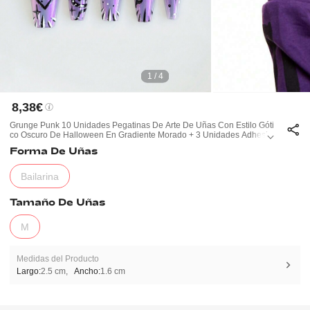
1 / 4
8,38€
Grunge Punk 10 Unidades Pegatinas De Arte De Uñas Con Estilo Góti
Co Oscuro De Halloween En Gradiente Morado + 3 Unidades Adhesiv
O Doble Cara, Calcomanías De Uñas Reutilizables De Diseño Misterio
Forma De Uñas
So Y Oculto Pintado A Mano Con Efecto Brillante, Para Fiestas, Bailes
Y Uso Diario.
Bailarina
Tamaño De Uñas
M
Medidas del Producto
Largo:
2.5 cm
Ancho:
1.6 cm