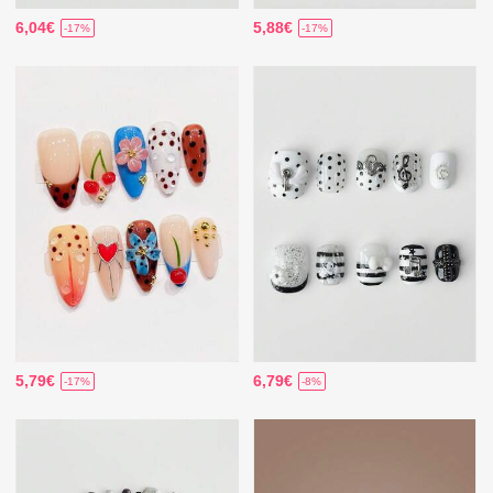
6,04€
5,88€
-17%
-17%
5,79€
6,79€
-17%
-8%