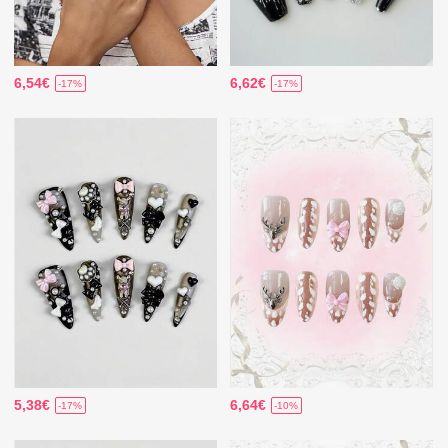
6,54€
6,62€
-17%
-17%
5,38€
6,64€
-17%
-10%