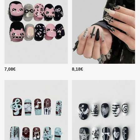
7,08€
8,18€