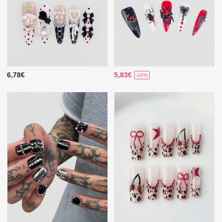
6,78€
5,83€
-10%