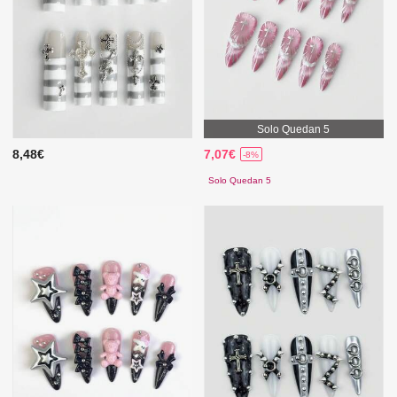
Solo Quedan 5
8,48€
7,07€
-8%
Solo Quedan 5