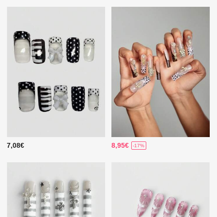
7,08€
8,95€
-17%