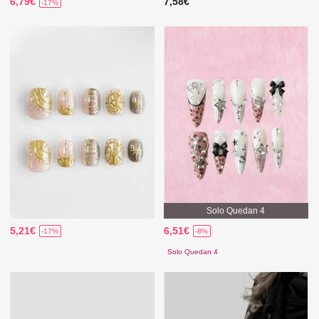
6,79€
7,58€
-17%
Solo Quedan 4
5,21€
6,51€
-17%
-8%
Solo Quedan 4