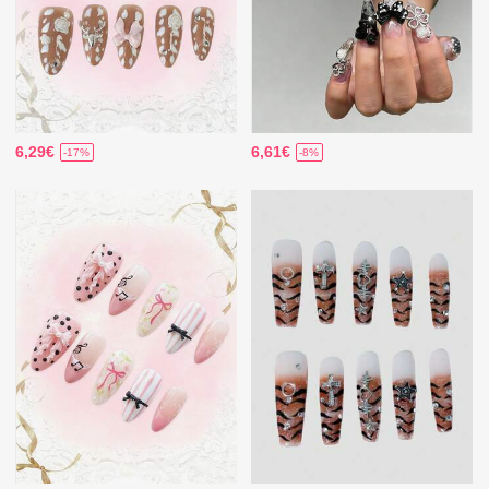
6,29€
6,61€
-17%
-8%