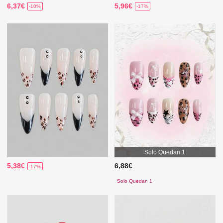
6,37€
5,96€
-10%
-17%
Solo Quedan 1
5,38€
6,88€
-17%
Solo Quedan 1