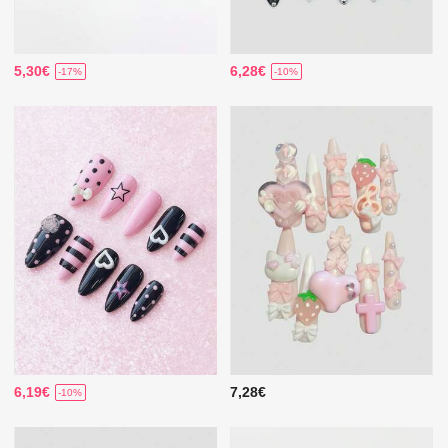
5,30€
6,28€
-17%
-10%
6,19€
7,28€
-10%