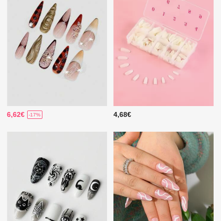
6,62€
4,68€
-17%