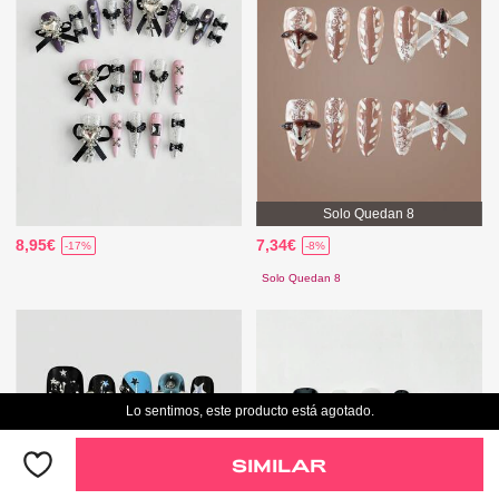
Solo Quedan 8
8,95€
7,34€
-17%
-8%
Solo Quedan 8
Lo sentimos, este producto está agotado.
SIMILAR