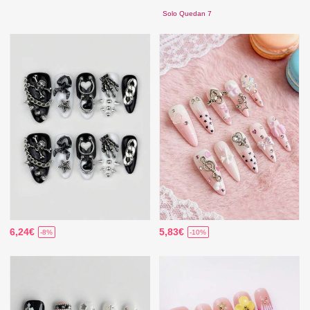
Solo Quedan 7
6,24€
5,83€
-8%
-10%