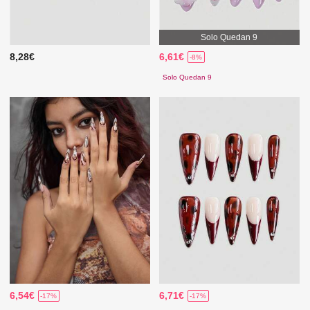
Solo Quedan 9
8,28€
6,61€
-8%
Solo Quedan 9
6,54€
6,71€
-17%
-17%