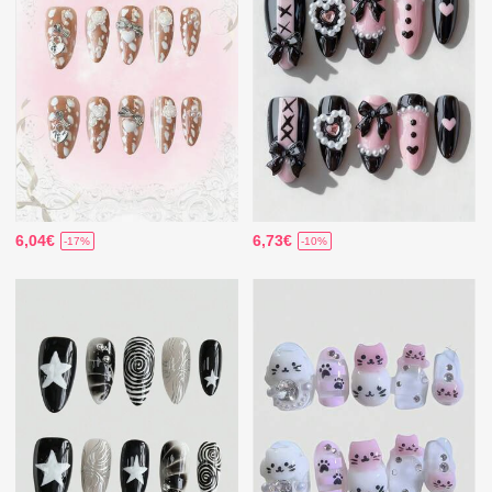
6,04€
6,73€
-17%
-10%