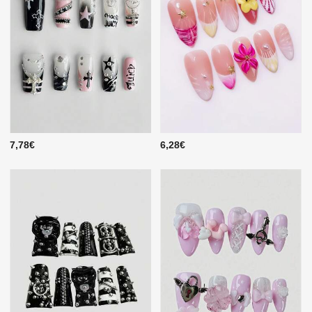
7,78€
6,28€