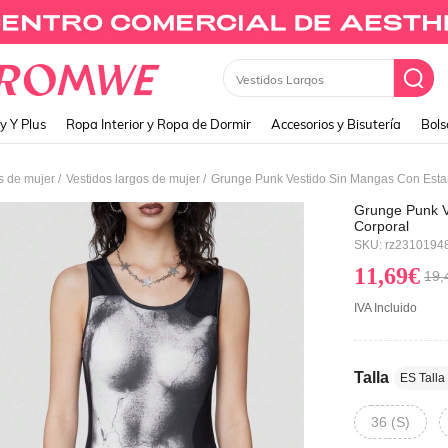
Monedero
y Y Plus
Ropa Interior y Ropa de Dormir
Accesorios y Bisutería
Bols
/
/
s de mujer
Vestidos largos de mujer
Grunge Punk Vestido Sin Mangas Con Est
Grunge Punk 
Corporal
SKU: rz2310194
11,69€
19,
IVA Incluido
Talla
ES Talla
36 (S)