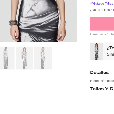
Guía de Tallas
¿No es tu talla?
D
Gana hasta
13
Pu
¿Te
Sim
Detalles
Información de s
Tallas Y 