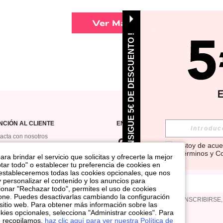
Ver Más
¡ CONSIGUE 5€ DE DESCUENTO !
NCIÓN AL CLIENTE
ENCUÉNTRANOS EN
acta con nosotros
Estoy de acue
orial de pedidos
Términos y C
ra brindar el servicio que solicitas y ofrecerte la mejor
rama De Regalo De
tar todo" o establecer tu preferencia de cookies en
SUSCRÍBETE PARA RECIBIR OFERT
os
 estableceremos todas las cookies opcionales, que nos
y personalizar el contenido y los anuncios para
nar "Rechazar todo", permites el uso de cookies
one. Puedes desactivarlas cambiando la configuración
Al hacer clic en el botón INSCRIBIRSE
sitio web. Para obtener más información sobre las
Cookies
kies opcionales, selecciona "Administrar cookies". Para
e recopilamos,
haz clic aquí para ver nuestra Política de