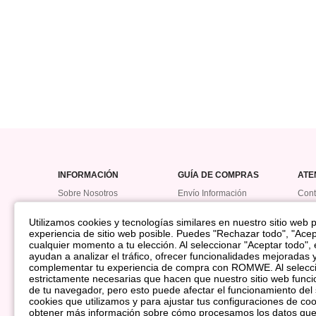
INFORMACIÓN
GUÍA DE COMPRAS
ATE
Sobre Nosotros
Envío Información
Cont
Política De Devolución
Hist
Utilizamos cookies y tecnologías similares en nuestro sitio web pa
Reembolso
Prog
experiencia de sitio web posible. Puedes "Rechazar todo", "Acep
Cómo Seguir Mi Pedido
Punt
cualquier momento a tu elección. Al seleccionar "Aceptar todo",
ayudan a analizar el tráfico, ofrecer funcionalidades mejoradas 
Método de Pago
complementar tu experiencia de compra con ROMWE. Al seleccio
Guía De Tallas
estrictamente necesarias que hacen que nuestro sitio web funci
de tu navegador, pero esto puede afectar el funcionamiento del 
cookies que utilizamos y para ajustar tus configuraciones de coo
obtener más información sobre cómo procesamos los datos qu