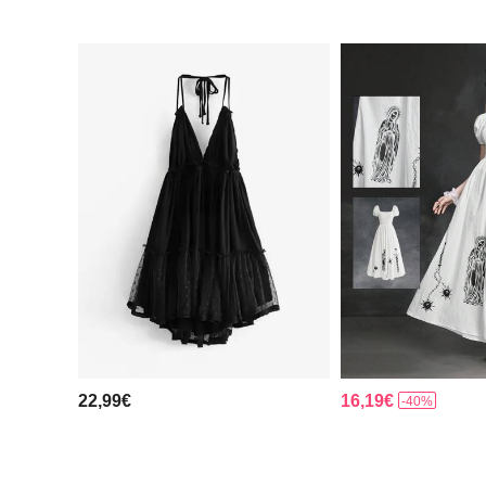
22,99€
16,19€
-40%