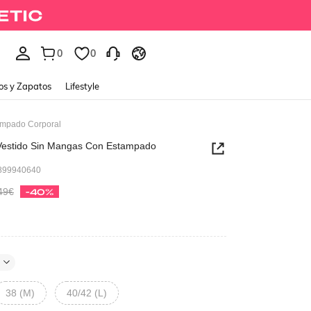
0
0
os y Zapatos
Lifestyle
ampado Corporal
Vestido Sin Mangas Con Estampado
899940640
49€
-40%
38 (M)
40/42 (L)