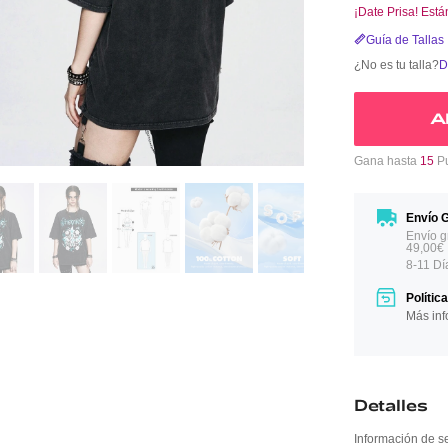
¡Date Prisa! Est
Guía de Tallas
¿No es tu talla?
D
A
Gana hasta
15
Pu
Envío G
Envío g
49,00€
8-11 Dí
Polític
Más inf
Detalles
Información de s