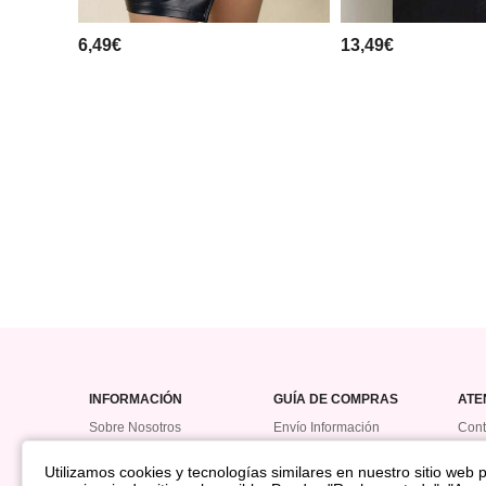
6,49€
13,49€
INFORMACIÓN
GUÍA DE COMPRAS
ATE
Sobre Nosotros
Envío Información
Cont
Política De Devolución
Hist
Utilizamos cookies y tecnologías similares en nuestro sitio web pa
Reembolso
Prog