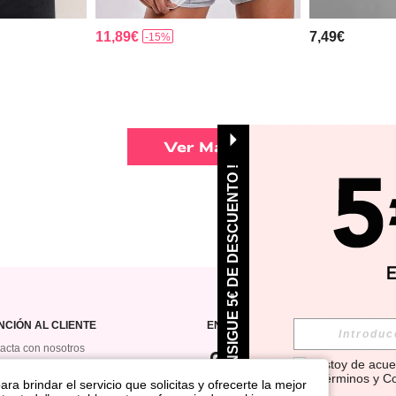
11,89€
7,49€
-15%
Ver Más
¡ CONSIGUE 5€ DE DESCUENTO !
NCIÓN AL CLIENTE
ENCUÉNTRANOS EN
acta con nosotros
Estoy de acue
orial de pedidos
Términos y C
ra brindar el servicio que solicitas y ofrecerte la mejor
rama De Regalo De