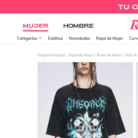
MUJER
HOMBRE
Categorías
Estética
Novedades
Ropa de Mujer
Curv
/
/
/
Página principal
Ropa de Mujer
Ropa de Mujer
Tops & 