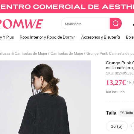
Vestidos Largos
y Y Plus
Ropa Interior y Ropa de Dormir
Accesorios y Bisutería
Bols
/
/
Blusas & Camisetas de Mujer
Camisetas de Mujer
Grunge Punk C
estilo calleje
calavera, estr
SKU: sz2405136
e impresiones 
13,27€
15,
IVA Incluido
Talla
ES Talla
36 (S)