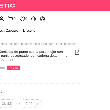
0
0
os y Zapatos
Lifestyle
Grunge Punk Camiseta de punto suelta para mujer con estilo callejero, punk, desgastado, con cadena de calavera, estrella de copo de nieve, eslogan contrastante e impresiones geniales
amiseta de punto suelta para mujer con
ro, punk, desgastado, con cadena de
ella de copo de nieve, eslogan contrastante
222361411
geniales
99€
-17%
38 (M)
40/42 (L)