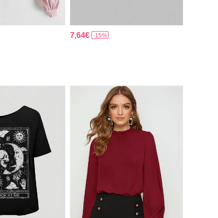
7,64€
-15%