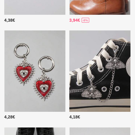
4,38€
3,94€
-8%
4,28€
4,18€