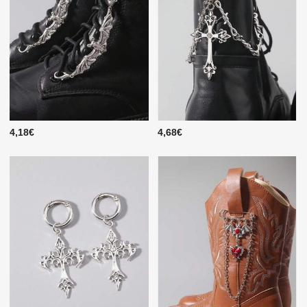
4,18€
4,68€