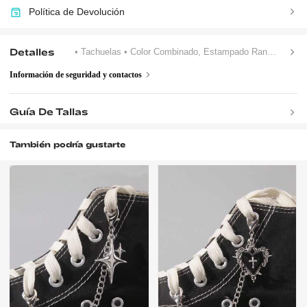
Política de Devolución
Detalles
• Tachuelas
• Color Combinado, Estampado Random
• Ca
Información de seguridad y contactos
Guía De Tallas
También podría gustarte