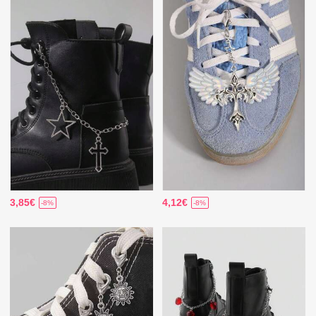
3,85€
4,12€
-8%
-8%