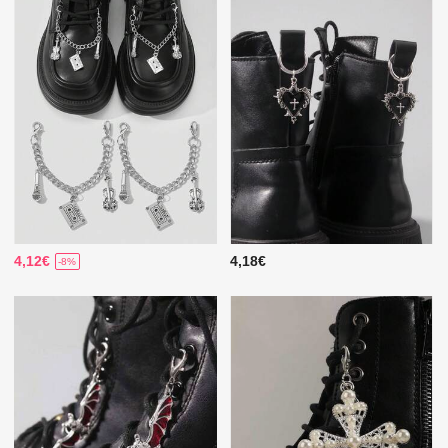
4,12€
4,18€
-8%