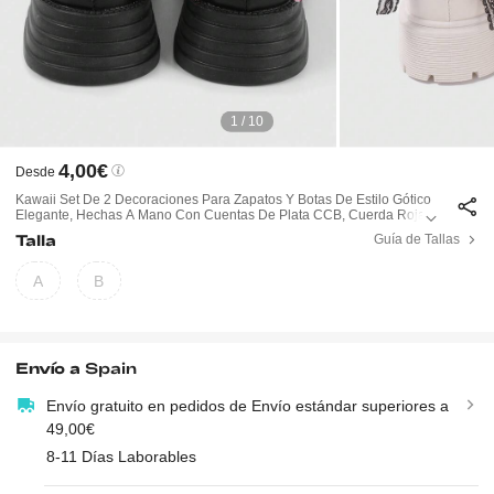
1 / 10
4,00€
Desde
Kawaii Set De 2 Decoraciones Para Zapatos Y Botas De Estilo Gótico
Elegante, Hechas A Mano Con Cuentas De Plata CCB, Cuerda Roja, L
Azo De Encaje Negro Y Corazón De Cristal, Adecuado Para Uso Diari
Talla
Guía de Tallas
O De Mujeres Y Niñas, Regalos Para Fiestas
A
B
Envío a
Spain
Envío gratuito en pedidos de Envío estándar superiores a
49,00€
8-11 Días Laborables