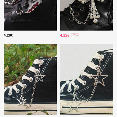
4,28€
4,12€
-10%