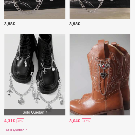
3,88€
3,98€
Solo Quedan 7
4,31€
3,64€
-8%
-17%
Solo Quedan 7