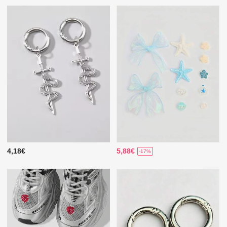
4,18€
5,88€
-17%