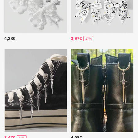
4,38€
3,97€
-17%
3,47€
4,08€
-17%