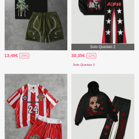
Solo Quedan 2
13,49€
30,35€
-25%
-12%
Solo Quedan 2