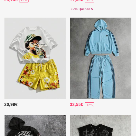
Solo Quedan 5
20,99€
32,55€
-12%