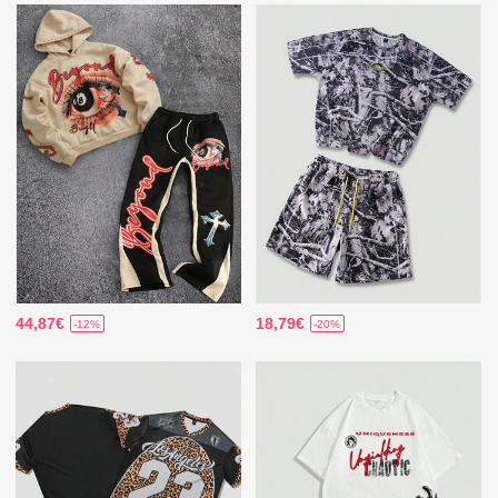
44,87€
18,79€
-12%
-20%