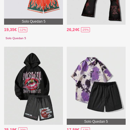
Solo Quedan 5
19,35€
26,24€
-12%
-25%
Solo Quedan 5
Solo Quedan 5
25,19€
17,59€
-20%
-12%