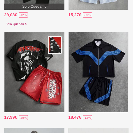
Solo Quedan 5
29,03€
15,27€
-12%
-35%
Solo Quedan 5
17,99€
18,47€
-25%
-12%