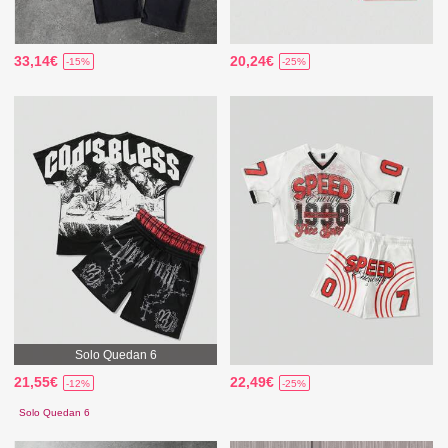
33,14€
20,24€
-15%
-25%
Solo Quedan 6
21,55€
22,49€
-12%
-25%
Solo Quedan 6