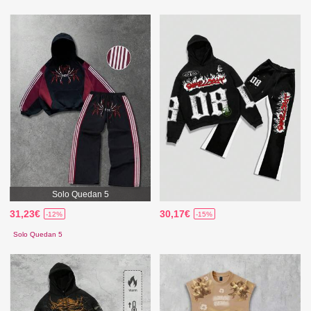
Solo Quedan 5
31,23€
30,17€
-12%
-15%
Solo Quedan 5