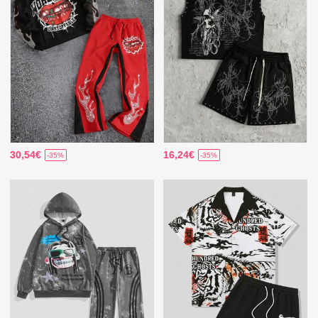
30,54€
16,24€
-35%
-35%