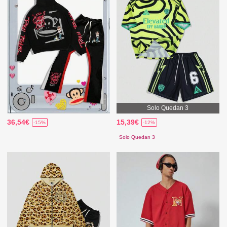
Solo Quedan 3
36,54€
15,39€
-15%
-12%
Solo Quedan 3