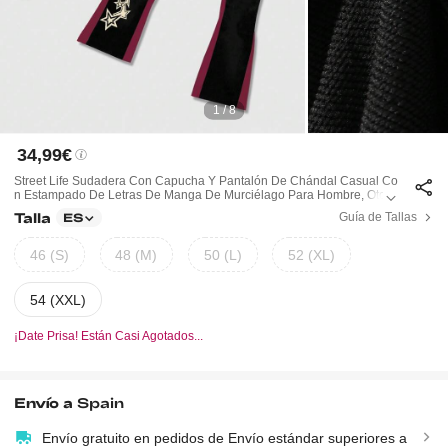
1 / 8
34,99€
Street Life Sudadera Con Capucha Y Pantalón De Chándal Casual Co
N Estampado De Letras De Manga De Murciélago Para Hombre, Otoñ
O, Halloween
Talla
Guía de Tallas
ES
46 (S)
48 (M)
50 (L)
52 (XL)
54 (XXL)
¡Date Prisa! Están Casi Agotados...
Envío a
Spain
Envío gratuito en pedidos de Envío estándar superiores a