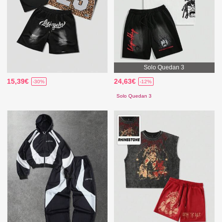
Solo Quedan 3
15,39€
24,63€
-30%
-12%
Solo Quedan 3