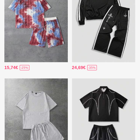
15,74€
24,69€
-25%
-35%