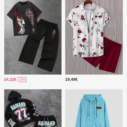
24,22€
19,49€
-15%