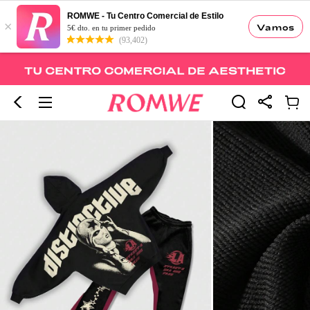
ROMWE - Tu Centro Comercial de Estilo
×
Vamos
5€ dto. en tu primer pedido
(93,402)