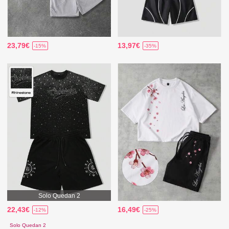
23,79€
13,97€
-15%
-35%
Solo Quedan 2
22,43€
16,49€
-12%
-25%
Solo Quedan 2