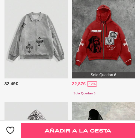
Solo Quedan 6
32,49€
22,87€
-12%
Solo Quedan 6
AÑADIR A LA CESTA