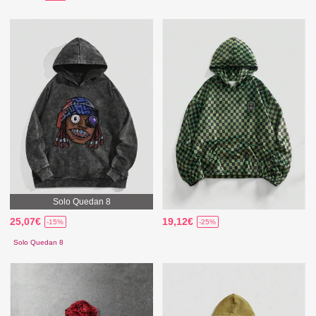
Solo Quedan 8
25,07€
19,12€
-15%
-25%
Solo Quedan 8