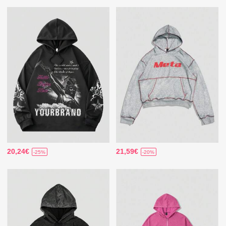
20,24€
21,59€
-25%
-20%