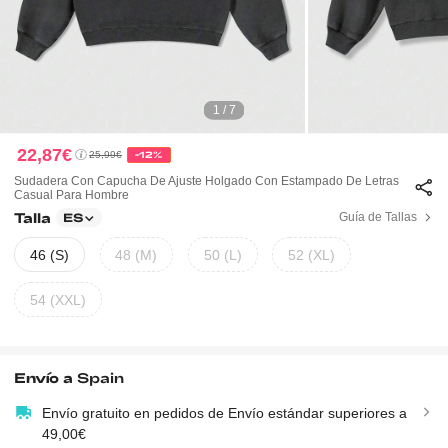
1 / 7
22,87€
25,99€
-12%
Sudadera Con Capucha De Ajuste Holgado Con Estampado De Letras
Casual Para Hombre
Talla
Guía de Tallas
ES
46 (S)
48 (M)
50 (L)
52 (XL)
54 (XXL)
Envío a
Spain
Envío gratuito en pedidos de Envío estándar superiores a
49,00€