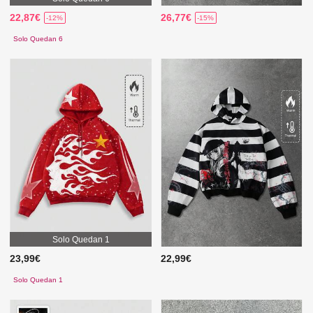
22,87€
26,77€
-12%
-15%
Solo Quedan 6
Solo Quedan 1
23,99€
22,99€
Solo Quedan 1