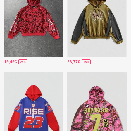
19,49€
26,77€
-25%
-15%