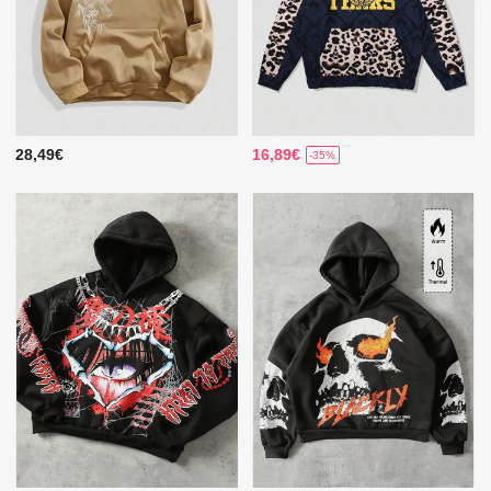
28,49€
16,89€
-35%