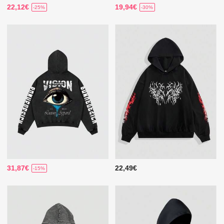
22,12€
19,94€
-25%
-30%
31,87€
22,49€
-15%