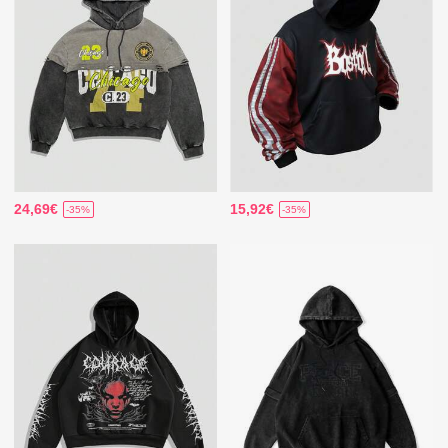
24,69€
15,92€
-35%
-35%