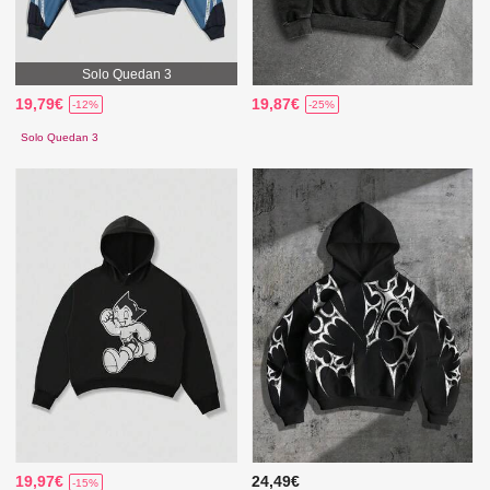
Solo Quedan 3
19,79€
19,87€
-12%
-25%
Solo Quedan 3
19,97€
24,49€
-15%