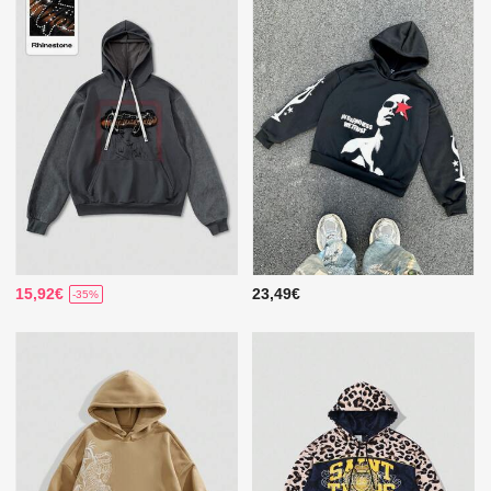
15,92€
23,49€
-35%