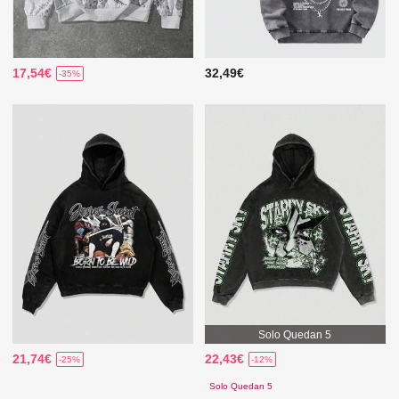
17,54€
32,49€
-35%
Solo Quedan 5
21,74€
22,43€
-25%
-12%
Solo Quedan 5