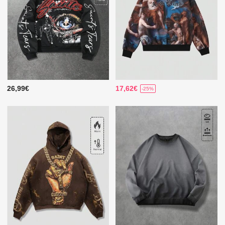
26,99€
17,62€
-25%