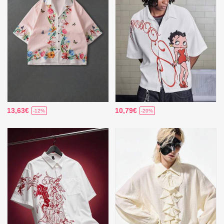
13,63€
10,79€
-12%
-20%