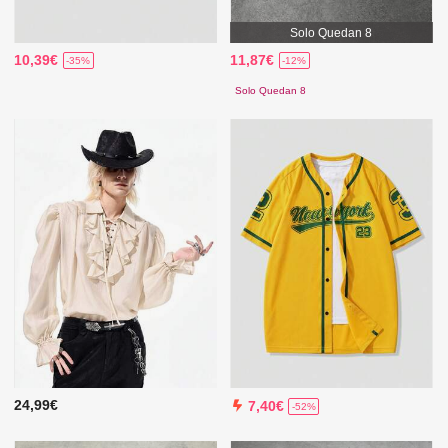
Solo Quedan 8
10,39€
11,87€
-35%
-12%
Solo Quedan 8
24,99€
7,40€
-52%