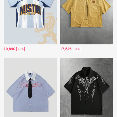
10,84€
17,54€
-30%
-10%