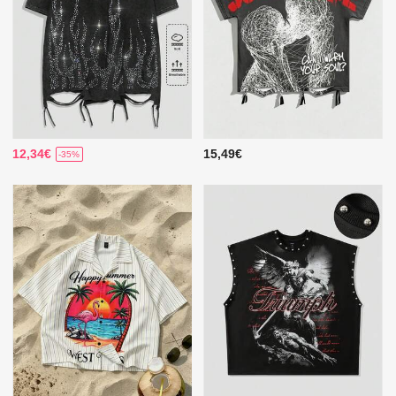
12,34€
15,49€
-35%