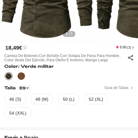
1 / 5
18,49€
5.00
(3)
Camisa De Botones Con Bolsillo Con Solapa De Pana Para Hombre,
Color Verde Del Ejército, Para Otoño E Invierno, Manga Larga
Color: Verde militar
Talla
Guía de Tallas
ES
46 (S)
48 (M)
50 (L)
52 (XL)
54 (XXL)
Envío a
Spain