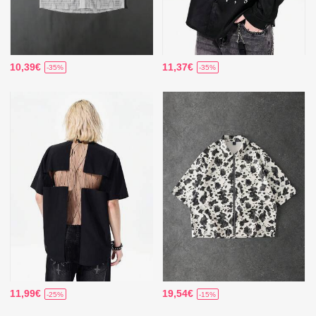
10,39€
11,37€
-35%
-35%
11,99€
19,54€
-25%
-15%