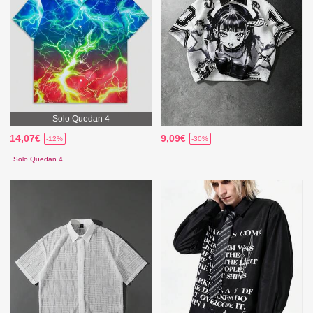
Solo Quedan 4
14,07€
9,09€
-12%
-30%
Solo Quedan 4