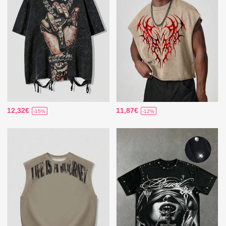
12,32€
11,87€
-15%
-12%