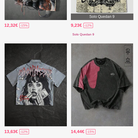
Solo Quedan 9
12,32€
9,23€
-15%
-12%
Solo Quedan 9
13,63€
14,44€
-12%
-15%