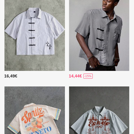
16,49€
14,44€
-15%