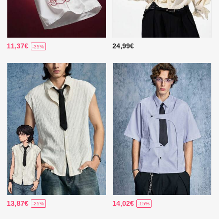
11,37€
24,99€
-35%
13,87€
14,02€
-25%
-15%