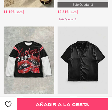
Solo Quedan 3
11,19€
12,31€
-20%
-12%
Solo Quedan 3
10,87€
11,19€
-25%
-30%
AÑADIR A LA CESTA