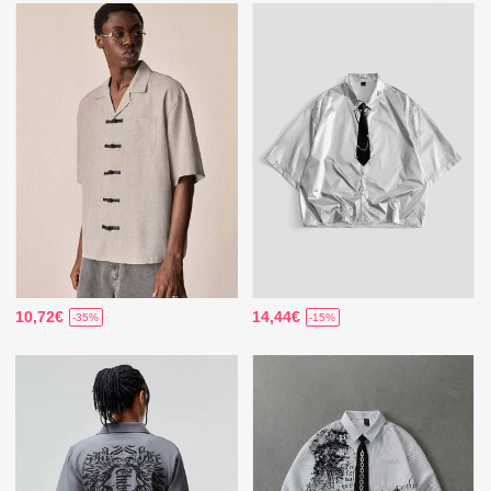
10,72€
14,44€
-35%
-15%