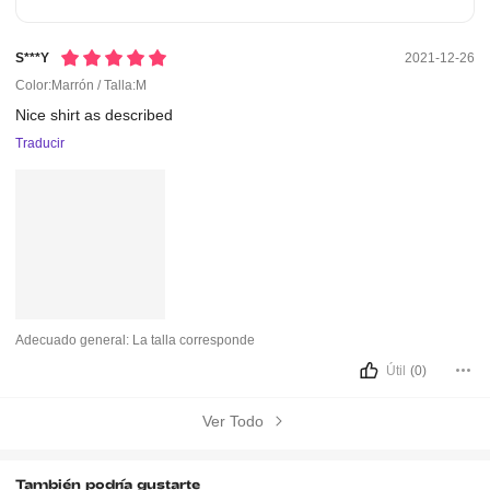
S***y
2021-12-26
Color:Marrón / Talla:M
Nice
shirt
as
described
Traducir
Adecuado general:
La talla corresponde
Útil
(0)
Ver Todo
También podría gustarte