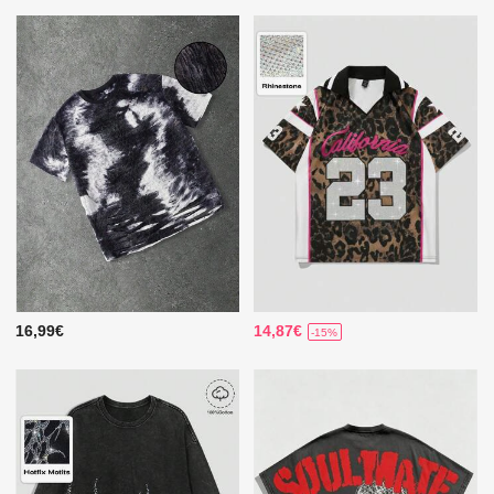
16,99€
14,87€
-15%