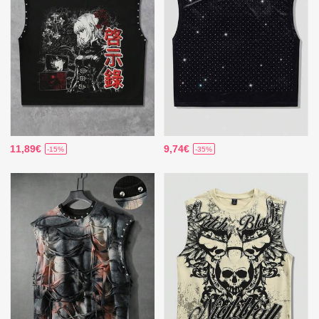
11,89€
9,74€
-15%
-35%