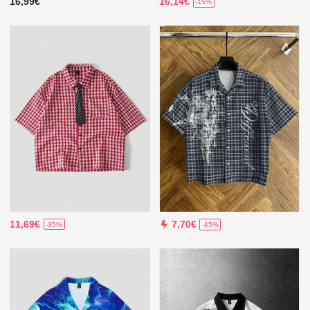
16,99€
16,14€
-15%
11,69€
7,70€
-35%
-45%