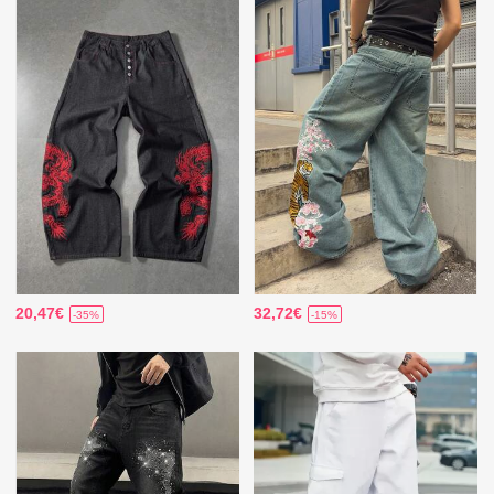
20,47€
32,72€
-35%
-15%