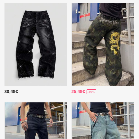
30,49€
25,49€
-15%