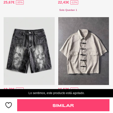
25,67€
22,43€
-35%
-12%
Solo Quedan 1
18,79€
16,57€
-20%
-35%
Lo sentimos, este producto está agotado.
SIMILAR