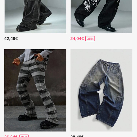
42,49€
24,04€
-35%
26,64€
28,49€