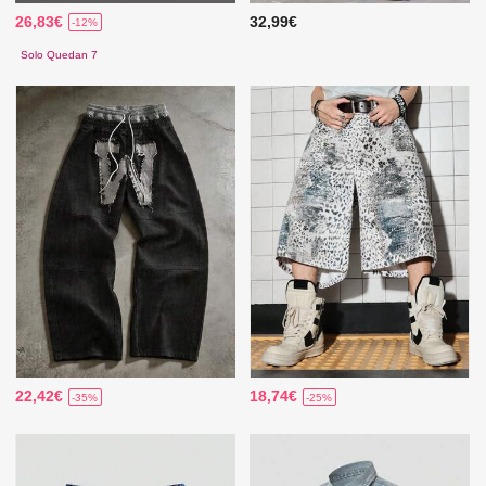
26,83€
32,99€
-12%
Solo Quedan 7
22,42€
18,74€
-35%
-25%