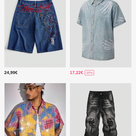
24,99€
17,22€
-35%