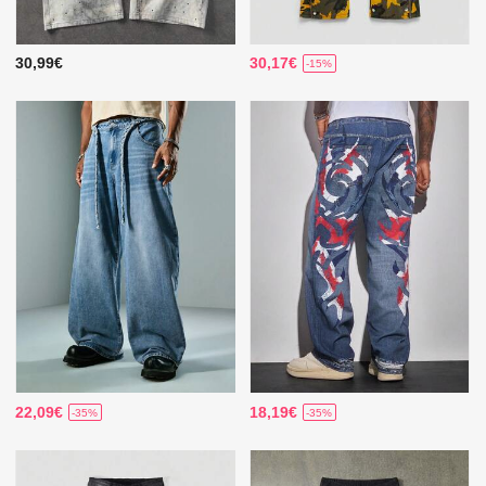
30,99€
30,17€
-15%
22,09€
18,19€
-35%
-35%