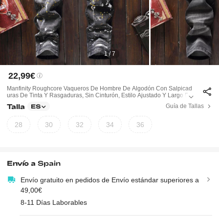
1 / 7
22,99€
Manfinity Roughcore Vaqueros De Hombre De Algodón Con Salpicad
Uras De Tinta Y Rasgaduras, Sin Cinturón, Estilo Ajustado Y Largo De
Shilachado, De Color Gris Claro Liso, Para Salir Y Para Uso Diario
Talla
Guía de Tallas
ES
28
30
32
34
36
Envío a
Spain
Envío gratuito en pedidos de Envío estándar superiores a
49,00€
8-11 Días Laborables