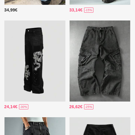
34,99€
33,14€
-15%
24,14€
26,62€
-30%
-25%