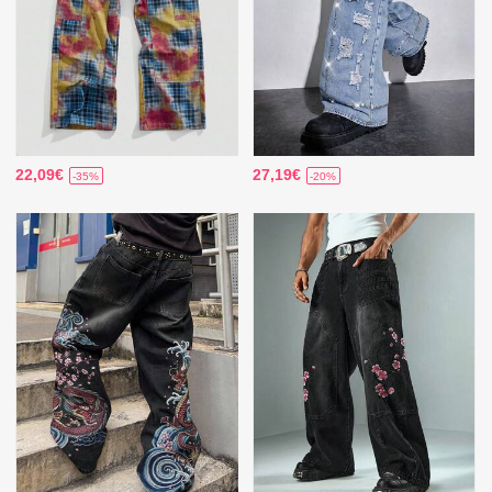
22,09€
27,19€
-35%
-20%