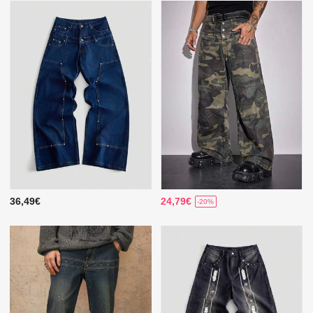
36,49€
24,79€
-20%