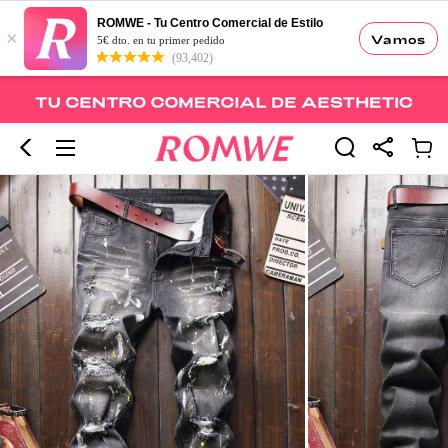
ROMWE - Tu Centro Comercial de Estilo
×
Vamos
5€ dto. en tu primer pedido
(93,402)