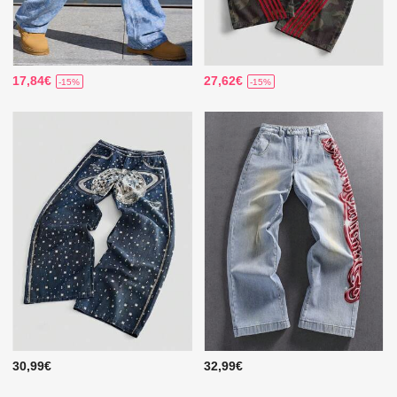
17,84€
27,62€
-15%
-15%
30,99€
32,99€