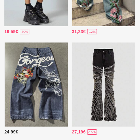
19,59€
31,23€
-30%
-12%
24,99€
27,19€
-15%