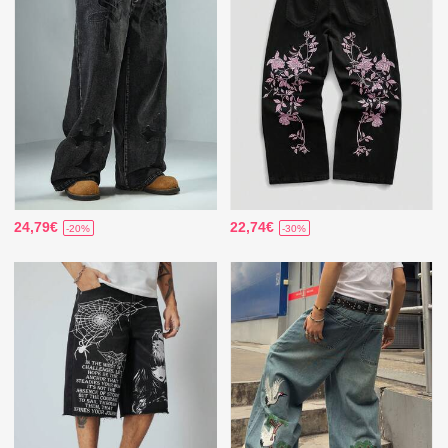
24,79€
22,74€
-20%
-30%