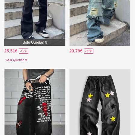
Solo Quedan 9
25,51€
23,79€
-12%
-30%
Solo Quedan 9