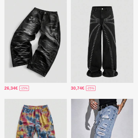
26,34€
30,74€
-15%
-25%