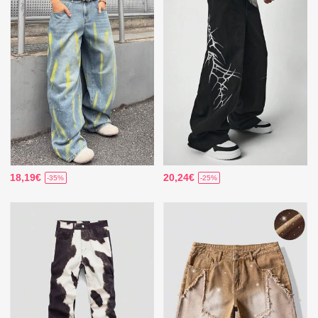
18,19€
20,24€
-35%
-25%