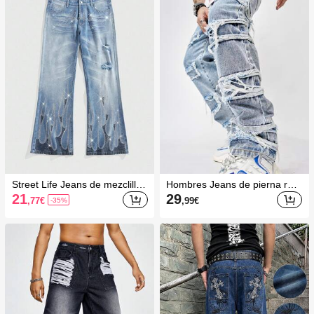
Street Life Jeans de mezclilla
Hombres Jeans de pierna rect
con adornos de rhinestone pa
a algodón desgarro crudo
21
29
,77
€
,99
€
-35%
ra hombres, adecuados para
uso diario, primavera/verano