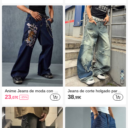
ado para hombres
11
Anime Jeans de moda con bor
Jeans de corte holgado para h
dado de tigre para hombre
ombre con patrón bordado de
23
38
,07
€
,99
€
-35%
estrellas y lunas