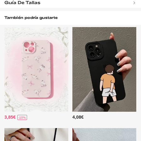
Guía De Tallas
También podría gustarte
3,85€
4,08€
-10%