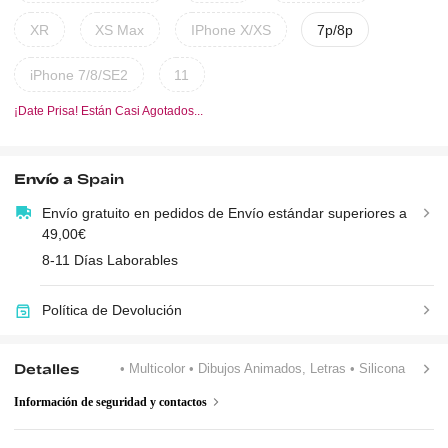
XR
XS Max
IPhone X/XS
7p/8p
iPhone 7/8/SE2
11
¡Date Prisa! Están Casi Agotados...
Envío a
Spain
Envío gratuito en pedidos de Envío estándar superiores a
49,00€
8-11 Días Laborables
Política de Devolución
Detalles
• Multicolor
• Dibujos Animados, Letras
• Silicona
Información de seguridad y contactos