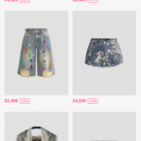
22,49€
14,02€
-25%
-15%