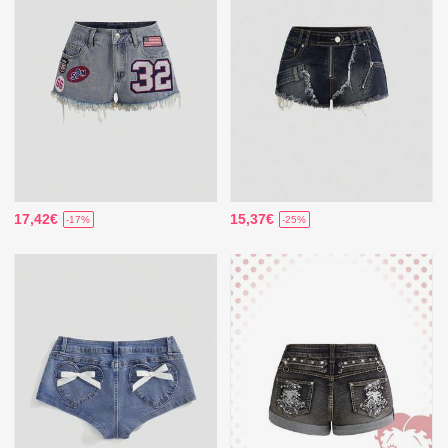
17,42€
15,37€
-17%
-25%