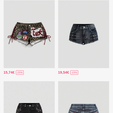
15,74€
19,54€
-25%
-15%