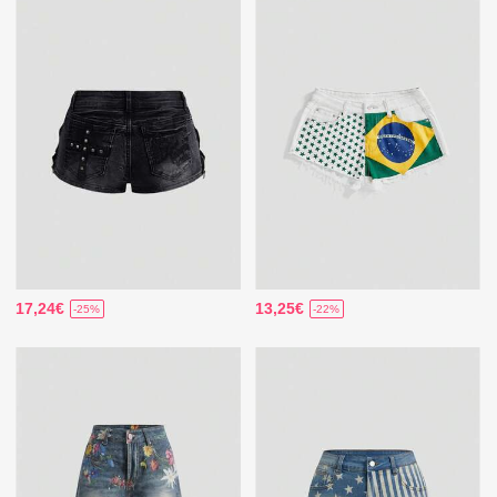
17,24€
13,25€
-25%
-22%