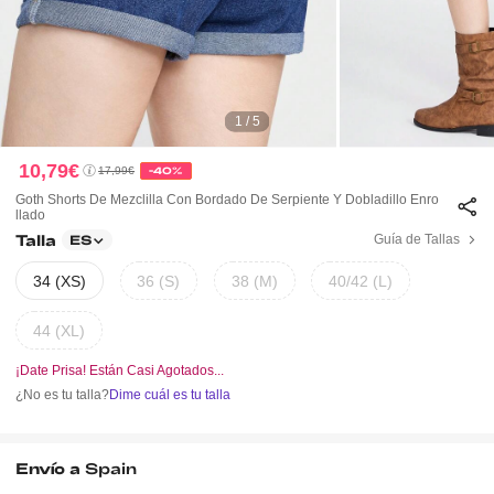
1 / 5
10,79€
17,99€
-40%
Goth Shorts De Mezclilla Con Bordado De Serpiente Y Dobladillo Enro
Llado
Talla
Guía de Tallas
ES
34 (XS)
36 (S)
38 (M)
40/42 (L)
44 (XL)
¡Date Prisa! Están Casi Agotados...
¿No es tu talla?
Dime cuál es tu talla
Envío a
Spain