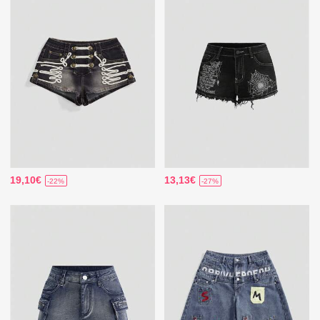
19,10€
13,13€
-22%
-27%