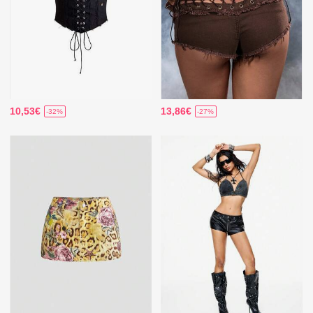
10,53€
13,86€
-32%
-27%