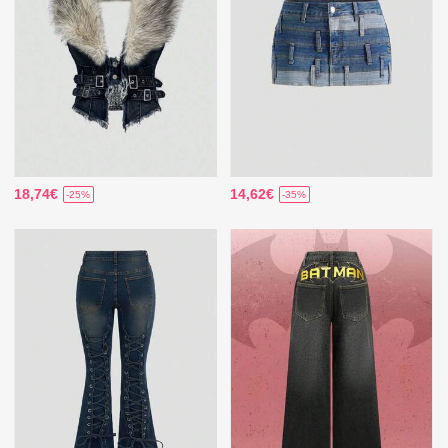
18,74€
14,62€
-25%
-35%