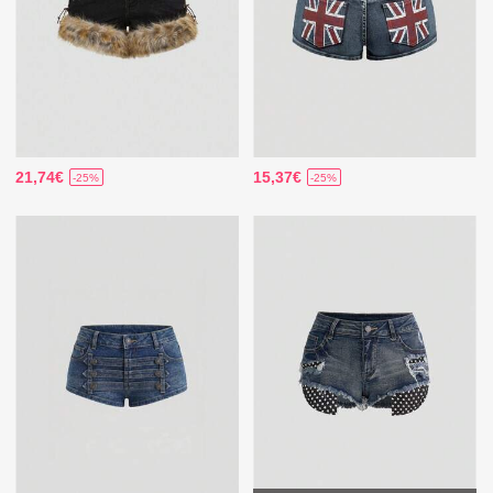
21,74€
15,37€
-25%
-25%