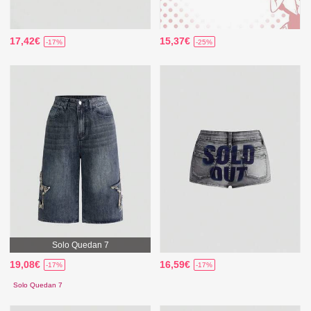
17,42€
15,37€
-17%
-25%
Solo Quedan 7
19,08€
16,59€
-17%
-17%
Solo Quedan 7