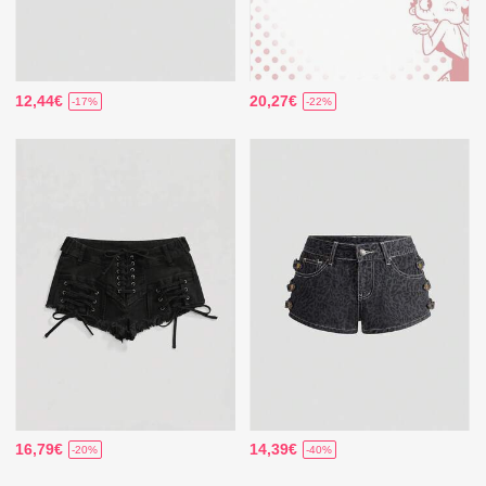
12,44€
20,27€
-17%
-22%
16,79€
14,39€
-20%
-40%