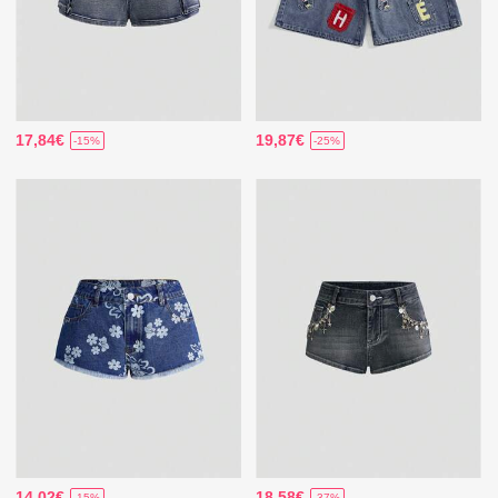
17,84€
19,87€
-15%
-25%
14,02€
18,58€
-15%
-37%