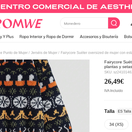
Monedero
y Y Plus
Ropa Interior y Ropa de Dormir
Accesorios y Bisutería
Bols
/
/
de Punto de Mujer
Jerséis de Mujer
Fairycore Suéter oversized de mujer con est
Fairycore Sué
plantas y setas
SKU: sz241014
26,49€
IVA Incluido
Talla
ES Talla
34 (XS)