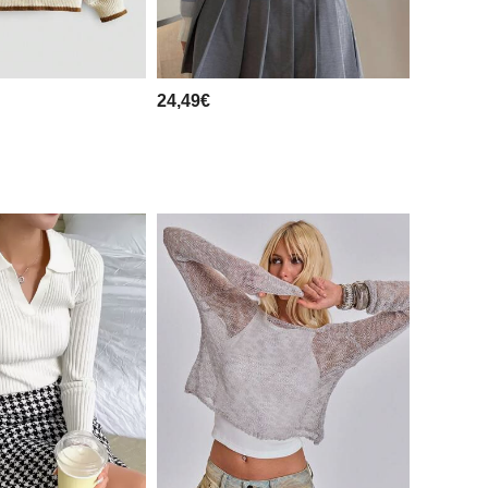
24,49€