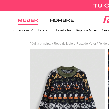
MUJER
HOMBRE
Categorías
Estética
Novedades
Ropa de Mujer
Curv
/
/
/
Página principal
Ropa de Mujer
Ropa de Mujer
Tejido 