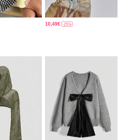
10,49€
-25%