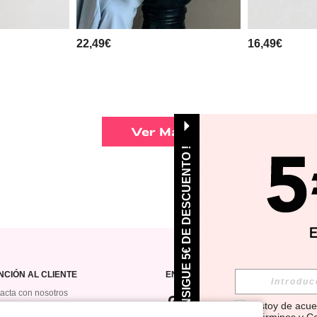
22,49€
16,49€
Ver Más
¡ CONSIGUE 5€ DE DESCUENTO !
NCIÓN AL CLIENTE
ENCUÉNTRANOS EN
acta con nosotros
Estoy de acue
orial de pedidos