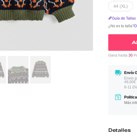
44 (XL)
Guía de Tallas
¿No es tu talla?
D
A
Gana hasta
30
Pu
Envío G
Envío g
49,00€
8-11 Dí
Polític
Más inf
Detalles