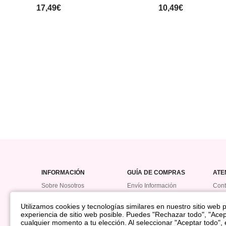
17,49€
10,49€
INFORMACIÓN
GUÍA DE COMPRAS
ATE
Sobre Nosotros
Envío Información
Cont
Política De Devolución
Hist
Utilizamos cookies y tecnologías similares en nuestro sitio web pa
Reembolso
Prog
experiencia de sitio web posible. Puedes "Rechazar todo", "Acep
Cómo Seguir Mi Pedido
Punt
cualquier momento a tu elección. Al seleccionar "Aceptar todo",