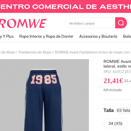
Monedero
y Y Plus
Ropa Interior y Ropa de Dormir
Accesorios y Bisutería
Bols
/
/
 de Mujer
Pantalones de Mujer
ROMWE Avant P
lateral, estilo 
remiendo de e
SKU: sz2412161
21,41€
31,
IVA Incluido
Talla
ES Talla
34 (XS)