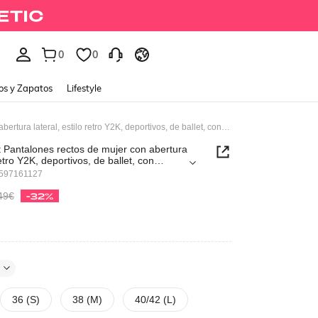
0
0
os y Zapatos
Lifestyle
ROMWE Avant Pantalones rectos de mujer con abertura lateral, estilo retro Y2K, deportivos, de ballet, con remiendo de encaje y bordado de números
antalones rectos de mujer con abertura
retro Y2K, deportivos, de ballet, con
ncaje y bordado de números
597161127
49€
-32%
36 (S)
38 (M)
40/42 (L)