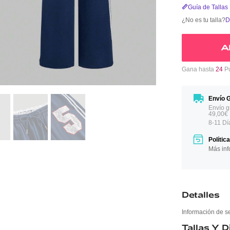
Guía de Tallas
¿No es tu talla?
D
A
Gana hasta
24
Pu
Envío G
Envío g
49,00€
8-11 Dí
Polític
Más inf
Detalles
Información de s
Tallas Y 