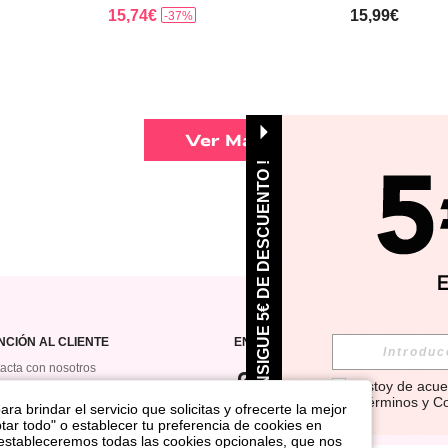
15,74€
15,99€
-37%
Ver Más
¡ CONSIGUE 5€ DE DESCUENTO !
NCIÓN AL CLIENTE
ENCUÉNTRANOS EN
acta con nosotros
Estoy de acue
orial de pedidos
Términos y C
ra brindar el servicio que solicitas y ofrecerte la mejor
rama De Regalo De
tar todo" o establecer tu preferencia de cookies en
SUSCRÍBETE PARA RECIBIR OFERT
os
 estableceremos todas las cookies opcionales, que nos