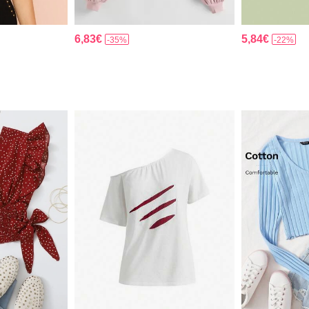
6,83€
5,84€
-35%
-22%