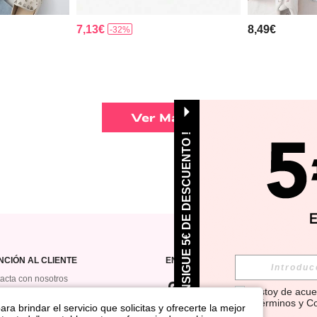
7,13€
8,49€
-32%
Ver Más
¡ CONSIGUE 5€ DE DESCUENTO !
NCIÓN AL CLIENTE
ENCUÉNTRANOS EN
acta con nosotros
Estoy de acue
orial de pedidos
Términos y C
ra brindar el servicio que solicitas y ofrecerte la mejor
rama De Regalo De