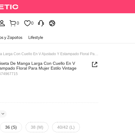
0
0
os y Zapatos
Lifestyle
Fairycore Camiseta De Manga Larga Con Cuello En V Ajustado Y Estampado Floral Para Mujer Estilo Vintage
iseta De Manga Larga Con Cuello En V
ampado Floral Para Mujer Estilo Vintage
674967715
36 (S)
38 (M)
40/42 (L)