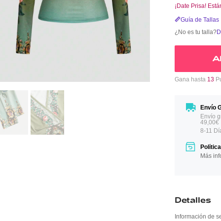
¡Date Prisa! Est
Guía de Tallas
¿No es tu talla?
D
A
Gana hasta
13
Pu
Envío G
Envío g
49,00€
8-11 Dí
Polític
Más inf
Detalles
Información de s