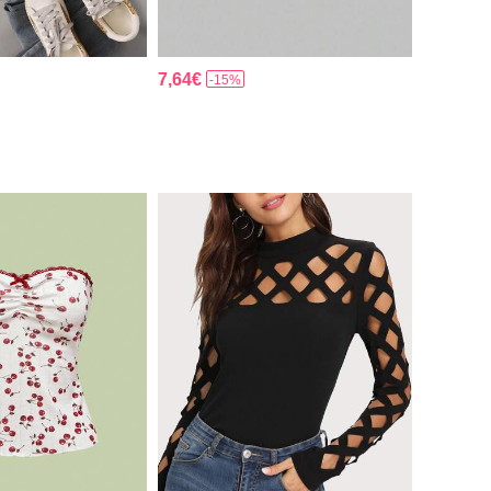
7,64€
-15%