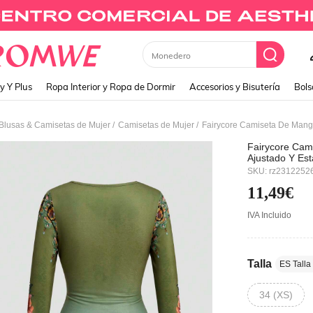
Vestidos Largos
y Y Plus
Ropa Interior y Ropa de Dormir
Accesorios y Bisutería
Bols
/
/
Blusas & Camisetas de Mujer
Camisetas de Mujer
Fairycore Cam
Ajustado Y Est
SKU: rz2312252
11,49€
IVA Incluido
Talla
ES Talla
34 (XS)