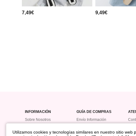
7,49€
9,49€
INFORMACIÓN
GUÍA DE COMPRAS
ATE
Sobre Nosotros
Envío Información
Cont
Política De Devolución
Hist
Utilizamos cookies y tecnologías similares en nuestro sitio web pa
Reembolso
Prog