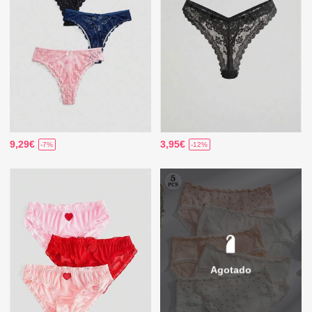
9,29€
3,95€
-7%
-12%
Agotado