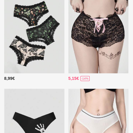
8,99€
5,15€
-14%