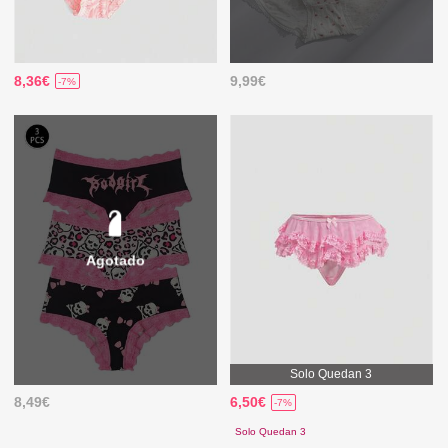
8,36€
9,99€
-7%
Agotado
Solo Quedan 3
8,49€
6,50€
-7%
Solo Quedan 3