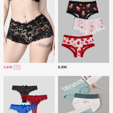
4,64€
8,99€
-7%