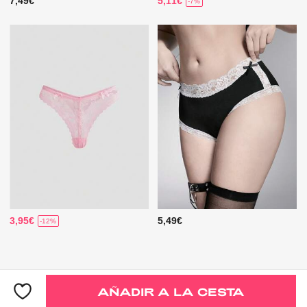
7,49€
5,11€
-7%
3,95€
5,49€
-12%
AÑADIR A LA CESTA