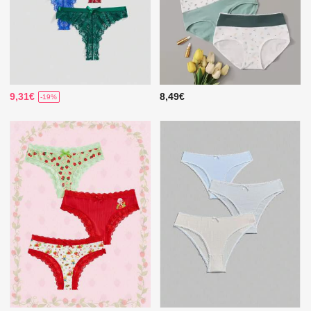
9,31€
8,49€
-19%