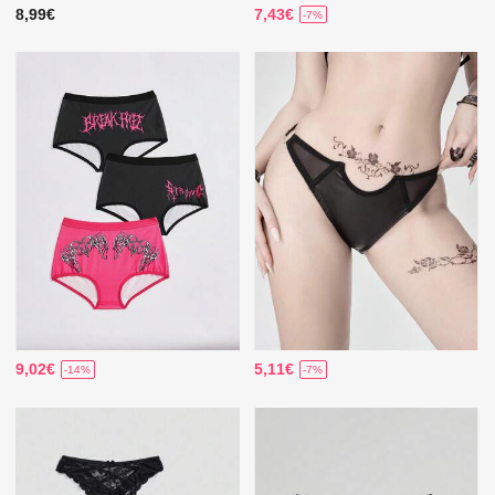
8,99€
7,43€
-7%
9,02€
5,11€
-14%
-7%