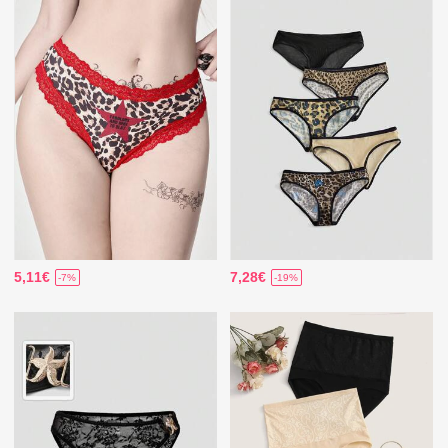
5,11€
7,28€
-7%
-19%