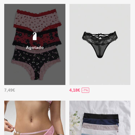
Agotado
7,49€
4,18€
-7%