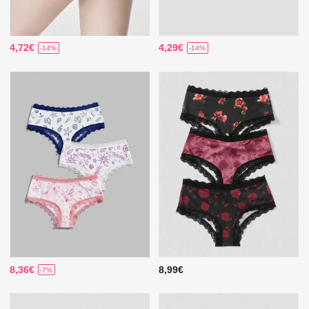
4,72€
4,29€
-14%
-14%
8,36€
8,99€
-7%