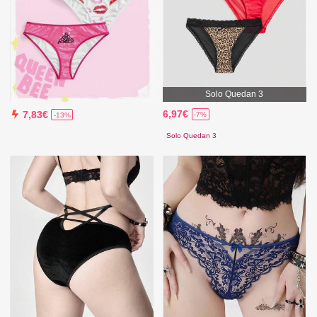
Solo Quedan 3
6,97€
7,83€
-7%
-13%
Solo Quedan 3