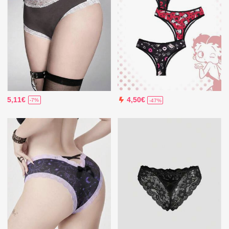
5,11€
4,50€
-7%
-47%